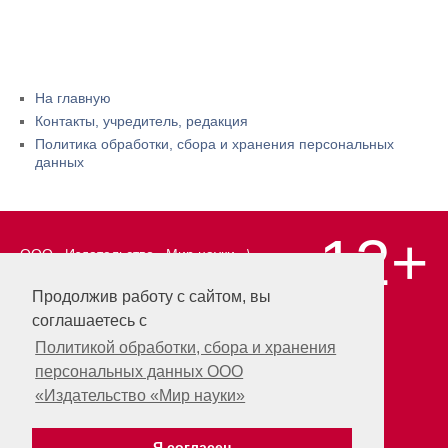
На главную
Контакты, учредитель, редакция
Политика обработки, сбора и хранения персональных
данных
12+
ООО «Издательство «Мир науки» \
«Publishing company «World of science»,
LLC Материалы, размещенные на сайте,
Продолжив работу с сайтом, вы
охраняются Законом о защите авторских
соглашаетесь с
прав. Публикация любых материалов
этого сайта запрещена без
Политикой обработки, сбора и хранения
предварительного согласования с
персональных данных ООО
издательством. Авторские права на
«Издательство «Мир науки»
размещенные на сайте научные
публикации принадлежат их авторам.
Разработка и поддержка сайта —
Я согласен