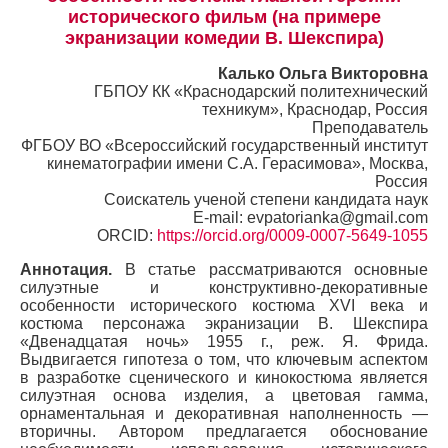
исторического фильм (на примере
экранизации комедии В. Шекспира)
Калько Ольга Викторовна
ГБПОУ КК «Краснодарский политехнический
техникум», Краснодар, Россия
Преподаватель
ФГБОУ ВО «Всероссийский государственный институт
кинематографии имени С.А. Герасимова», Москва,
Россия
Соискатель ученой степени кандидата наук
E-mail: evpatorianka@gmail.com
ORCID:
https://orcid.org/0009-0007-5649-1055
Аннотация.
В статье рассматриваются основные
силуэтные и конструктивно-декоративные
особенности исторического костюма XVI века и
костюма персонажа экранизации В. Шекспира
«Двенадцатая ночь» 1955 г., реж. Я. Фрида.
Выдвигается гипотеза о том, что ключевым аспектом
в разработке сценического и кинокостюма является
силуэтная основа изделия, а цветовая гамма,
орнаментальная и декоративная наполненность —
вторичны. Автором предлагается обоснование