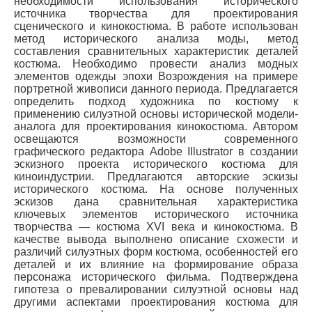
необходимости использования исторического
источника творчества для проектирования
сценического и кинокостюма. В работе использован
метод исторического анализа моды, метод
составления сравнительных характеристик деталей
костюма. Необходимо провести анализ модных
элементов одежды эпохи Возрождения на примере
портретной живописи данного периода. Предлагается
определить подход художника по костюму к
применению силуэтной основы исторической модели-
аналога для проектирования кинокостюма. Автором
освещаются возможности современного
графического редактора Adobe Illustrator в создании
эскизного проекта исторического костюма для
киноиндустрии. Предлагаются авторские эскизы
исторического костюма. На основе полученных
эскизов дана сравнительная характеристика
ключевых элементов исторического источника
творчества — костюма XVI века и кинокостюма. В
качестве вывода выполнено описание схожести и
различий силуэтных форм костюма, особенностей его
деталей и их влияние на формирование образа
персонажа исторического фильма. Подтверждена
гипотеза о превалировании силуэтной основы над
другими аспектами проектирования костюма для