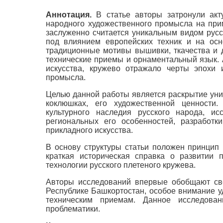
Аннотация.
В статье авторы затронули акт
народного художественного промысла на при
заслуженно считается уникальным видом русс
под влиянием европейских техник и на осн
традиционные мотивы вышивки, ткачества и 
технические приемы и орнаментальный язык. А
искусства, кружево отражало черты эпохи 
промысла.
Целью данной работы является раскрытие уни
коклюшках, его художественной ценности
культурного наследия русского народа, и
региональных его особенностей, разработк
прикладного искусства.
В основу структуры статьи положен принцип 
краткая историческая справка о развитии 
технологии русского плетеного кружева.
Авторы исследований впервые обобщают све
Республике Башкортостан, особое внимание 
техническим приемам. Данное исследова
проблематики.