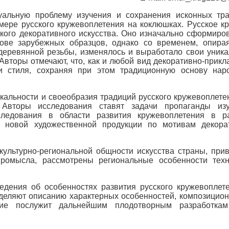
уальную проблему изучения и сохранения исконных тр
мере русского кружевоплетения на коклюшках. Русское к
кого декоративного искусства. Оно изначально сформиро
ове зарубежных образцов, однако со временем, опира
деревянной резьбы, изменялось и выработало свои уник
вторы отмечают, что, как и любой вид декоративно-прикл
и стиля, сохраняя при этом традиционную основу нар
кальности и своеобразия традиций русского кружевоплете
. Авторы исследования ставят задачи пропаганды из
сследования в области развития кружевоплетения в р
и новой художественной продукции по мотивам декора
культурно-региональной общности искусства страны, при
промысла, рассмотрены региональные особенности тех
дения об особенностях развития русского кружевоплет
уделяют описанию характерных особенностей, композицио
ние послужит дальнейшим плодотворным разработкам