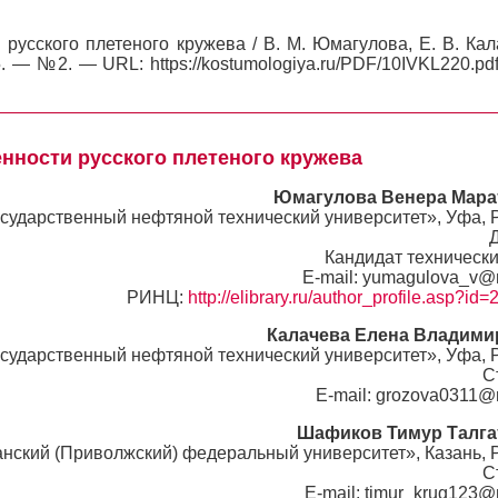
русского плетеного кружева / В. М. Юмагулова, Е. В. Кал
. — №2. — URL: https://kostumologiya.ru/PDF/10IVKL220.pdf
нности русского плетеного кружева
Юмагулова Венера Мара
ударственный нефтяной технический университет», Уфа, 
Кандидат технически
E-mail: yumagulova_v@m
РИНЦ:
http://elibrary.ru/author_profile.asp?id
Калачева Елена Владими
ударственный нефтяной технический университет», Уфа, 
С
E-mail: grozova0311@m
Шафиков Тимур Талга
нский (Приволжский) федеральный университет», Казань, 
С
E-mail: timur_krug123@