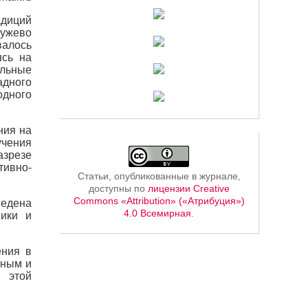
адиций
ружево
валось
ясь на
альные
адного
одного
ния на
учения
азрезе
тивно-
Статьи, опубликованные в журнале,
доступны по
лицензии Creative
Commons «Attribution» («Атрибуция»)
ведена
4.0 Всемирная
.
ники и
ения в
нным и
 этой