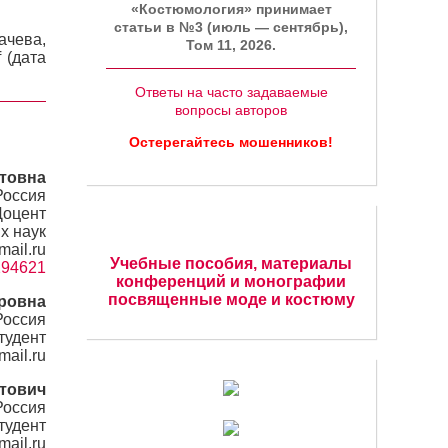
«Костюмология» принимает
статьи в №3 (июль — сентябрь),
ачева,
Том 11, 2026.
 (дата
Ответы на часто задаваемые
вопросы авторов
Остерегайтесь мошенников!
товна
Россия
Доцент
х наук
ail.ru
Учебные пособия, материалы
=294621
конференций и монографии
посвященные моде и костюму
ровна
Россия
тудент
ail.ru
тович
Россия
тудент
mail.ru