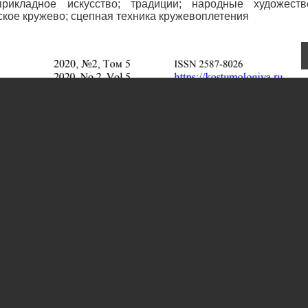
прикладное искусство; традиции; народные художест
ское кружево; сцепная техника кружевоплетения