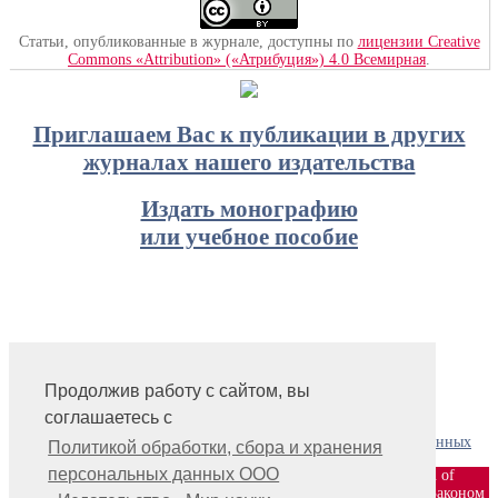
Статьи, опубликованные в журнале, доступны по
лицензии Creative
Commons «Attribution» («Атрибуция») 4.0 Всемирная
.
Приглашаем Вас к публикации в других
журналах нашего издательства
Издать монографию
или учебное пособие
Продолжив работу с сайтом, вы
На главную
соглашаетесь с
Контакты, учредитель, редакция
Политика обработки, сбора и хранения персональных данных
Политикой обработки, сбора и хранения
персональных данных ООО
ООО «Издательство «Мир науки» \ «Publishing company «World of
science», LLC Материалы, размещенные на сайте, охраняются Законом