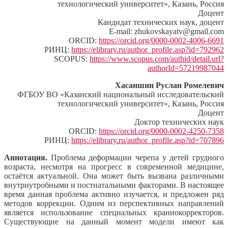
технологический университет», Казань, Россия
Доцент
Кандидат технических наук, доцент
E-mail: zhukovskayatv@gmail.com
ORCID:
https://orcid.org/0000-0002-4006-6691
РИНЦ:
https://elibrary.ru/author_profile.asp?id=792962
SCOPUS:
https://www.scopus.com/authid/detail.url?
authorId=57219987044
Хасаншин Руслан Ромелевич
ФГБОУ ВО «Казанский национальный исследовательский
технологический университет», Казань, Россия
Доцент
Доктор технических наук
ORCID:
https://orcid.org/0000-0002-4250-7358
РИНЦ:
https://elibrary.ru/author_profile.asp?id=707896
Аннотация.
Проблема деформации черепа у детей грудного
возраста, несмотря на прогресс в современной медицине,
остаётся актуальной. Она может быть вызвана различными
внутриутробными и постнатальными факторами. В настоящее
время данная проблема активно изучается, и предложен ряд
методов коррекции. Одним из перспективных направлений
является использование специальных краниокорректоров.
Существующие на данный момент модели имеют как