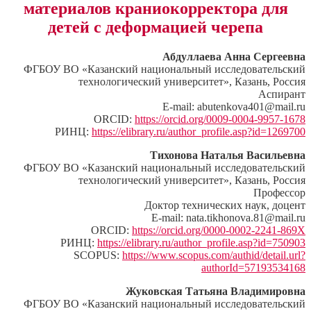
материалов краниокорректора для
детей с деформацией черепа
Абдуллаева Анна Сергеевна
ФГБОУ ВО «Казанский национальный исследовательский
технологический университет», Казань, Россия
Аспирант
E-mail: abutenkova401@mail.ru
ORCID:
https://orcid.org/0009-0004-9957-1678
РИНЦ:
https://elibrary.ru/author_profile.asp?id=1269700
Тихонова Наталья Васильевна
ФГБОУ ВО «Казанский национальный исследовательский
технологический университет», Казань, Россия
Профессор
Доктор технических наук, доцент
E-mail: nata.tikhonova.81@mail.ru
ORCID:
https://orcid.org/0000-0002-2241-869X
РИНЦ:
https://elibrary.ru/author_profile.asp?id=750903
SCOPUS:
https://www.scopus.com/authid/detail.url?
authorId=57193534168
Жуковская Татьяна Владимировна
ФГБОУ ВО «Казанский национальный исследовательский