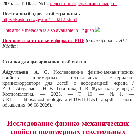
2025. — Т 10. — №1
-
перейти к содержанию номера...
Постоянный адрес этой страницы
-
https://kostumologiya.ru/11tlkl125.html
This article metadata is also available in English
Полный текст статьи в формате PDF
(
объем файла: 520.1
Кбайт
)
Ссылка для цитирования этой статьи:
Абдуллаева, А. С.
Исследование физико-механических
свойств полимерных текстильных материалов
краниокорректора для детей с деформацией черепа /
А. С. Абдуллаева, Н. В. Тихонова, Т. В. Жуковская [и др.] //
Костюмология. — 2025. — Т 10. — №1. —
URL: https://kostumologiya.ru/PDF/11TLKL125.pdf (дата
обращения: 06.08.2026).
Исследование физико-механических
свойств полимерных текстильных