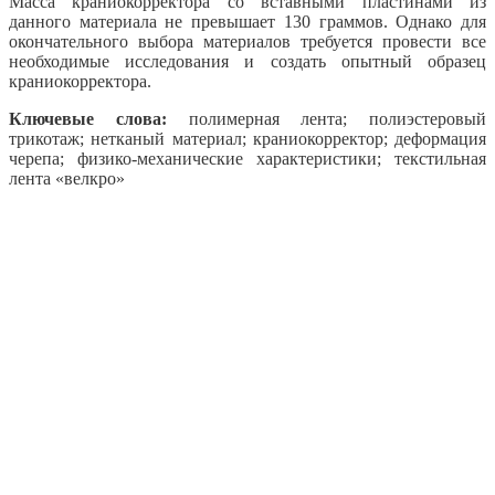
Масса краниокорректора со вставными пластинами из
данного материала не превышает 130 граммов. Однако для
окончательного выбора материалов требуется провести все
необходимые исследования и создать опытный образец
краниокорректора.
Ключевые слова:
полимерная лента; полиэстеровый
трикотаж; нетканый материал; краниокорректор; деформация
черепа; физико-механические характеристики; текстильная
лента «велкро»