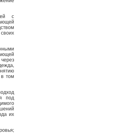
ижение
дей с
чающей
дством
 своих
нными
вающей
через
дежда,
онятию
 в том
подход
я под
димого
ешений
ода их
ровья;