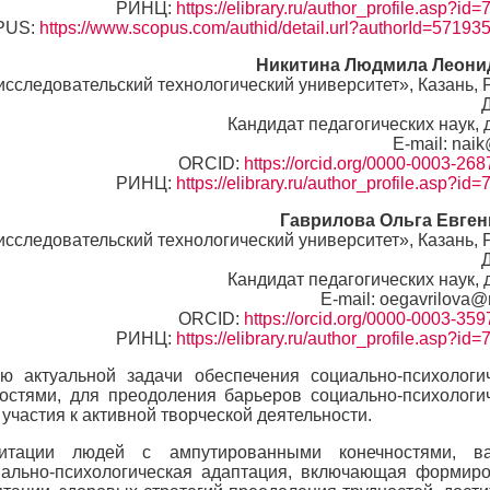
РИНЦ:
https://elibrary.ru/author_profile.asp?id
PUS:
https://www.scopus.com/authid/detail.url?authorId=5719
Никитина Людмила Леони
следовательский технологический университет», Казань, 
Кандидат педагогических наук, 
E-mail: nai
ORCID:
https://orcid.org/0000-0003-26
РИНЦ:
https://elibrary.ru/author_profile.asp?id
Гаврилова Ольга Евге
следовательский технологический университет», Казань, 
Кандидат педагогических наук, 
E-mail: oegavrilova@
ORCID:
https://orcid.org/0000-0003-35
РИНЦ:
https://elibrary.ru/author_profile.asp?id
 актуальной задачи обеспечения социально-психологи
стями, для преодоления барьеров социально-психологи
участия к активной творческой деятельности.
литации людей с ампутированными конечностями, в
ально-психологическая адаптация, включающая формир