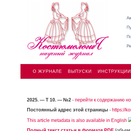
Ав
П
По
Р
О ЖУРНАЛЕ
ВЫПУСКИ
ИНСТРУКЦИИ
2025. — Т 10. — №2
-
перейти к содержанию но
Постоянный адрес этой страницы
-
https://k
This article metadata is also available in English
Полный текст статьи в формате PDF
(
объем