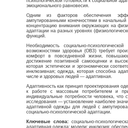
психологической готовности к социальной ада
эмоционального равновесия.
Одним из факторов обеспечения эффек
ампутированными конечностями в начальный 
концентрацию внимания окружающих на физи
адаптации на разных уровнях (физиологическ
функций.
Необходимость социально-психологическо
возможностями здоровья (ОВЗ) требует про
комфорт в повседневной жизни, повышаю
достижение позитивной самооценки и высо
которая эстетически и эргономически соотве
инклюзивная; одежда, которая способна адап
числе и здоровых людей — адаптивная.
Адаптивность как принцип проектирования од
к работе с массовым потребителем и при
индивидуальные потребности человека, что 
исследования — установление наиболее значи
адаптивной одежды для людей с ампутирова
социально-психологической адаптации.
Ключевые слова:
социально-психологическ
адаптивная одежда; модели; инклюзия; обеспе