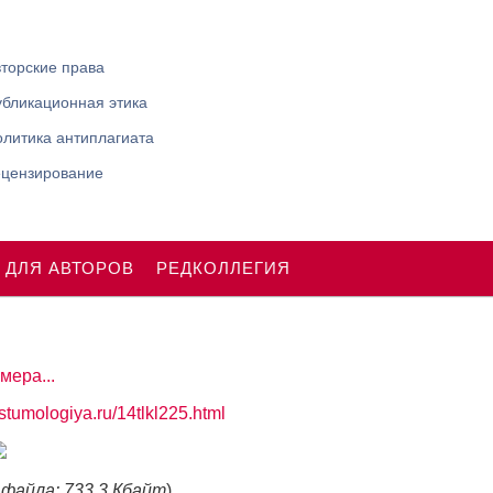
торские права
убликационная этика
литика антиплагиата
ецензирование
 ДЛЯ АВТОРОВ
РЕДКОЛЛЕГИЯ
мера...
ostumologiya.ru/14tlkl225.html
 файла: 733.3 Кбайт
)