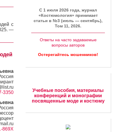
C 1 июля 2026 года, журнал
«Костюмология» принимает
статьи в №3 (июль — сентябрь),
юдей с
Том 11, 2026.
2025. —
Ответы на часто задаваемые
вопросы авторов
людей
Остерегайтесь мошенников!
дьевна
Россия
пирант
list.ru
Учебные пособия, материалы
67-3350
конференций и монографии
посвященные моде и костюму
ьевна
Россия
ессор
доцент
mail.ru
41-869X