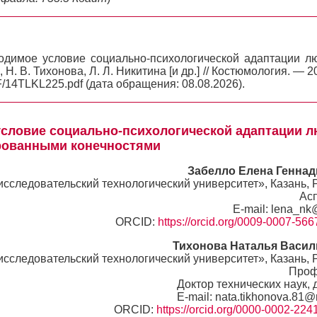
димое условие социально-психологической адаптации л
Н. В. Тихонова, Л. Л. Никитина [и др.] // Костюмология. — 
F/14TLKL225.pdf (дата обращения: 08.08.2026).
условие социально-психологической адаптации 
рованными конечностями
Забелло Елена Генна
следовательский технологический университет», Казань, 
Ас
E-mail: lena_nk@
ORCID:
https://orcid.org/0009-0007-56
Тихонова Наталья Васил
следовательский технологический университет», Казань, 
Проф
Доктор технических наук, 
E-mail: nata.tikhonova.81@
ORCID:
https://orcid.org/0000-0002-22