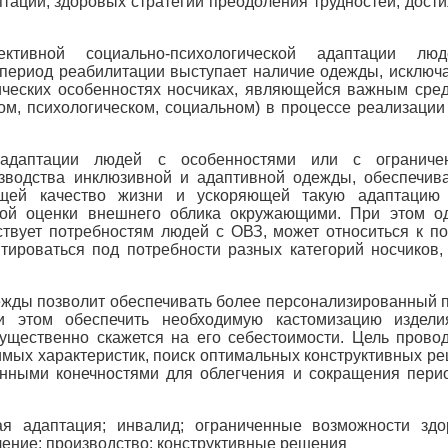
птации, здоровых стратегий преодоления трудностей, дост
тивной социально-психологической адаптации лю
период реабилитации выступает наличие одежды, исклю
ческих особенностях носчиках, являющейся важным сре
ом, психологическом, социальном) в процессе реализации
й адаптации людей с особенностями или с ограниче
изводства инклюзивной и адаптивной одежды, обеспечи
щей качество жизни и ускоряющей такую адаптацию 
кой оценки внешнего облика окружающими. При этом о
тствует потребностям людей с ОВЗ, может относиться к п
тироваться под потребности разных категорий носчиков,
ежды позволит обеспечивать более персонализированный 
 этом обеспечить необходимую кастомизацию издели
существенно скажется на его себестоимости. Цель прово
мых характеристик, поиск оптимальных конструктивных р
нными конечностями для облегчения и сокращения пери
ая адаптация; инвалид; ограниченные возможности здо
чение; производство; конструктивные решения