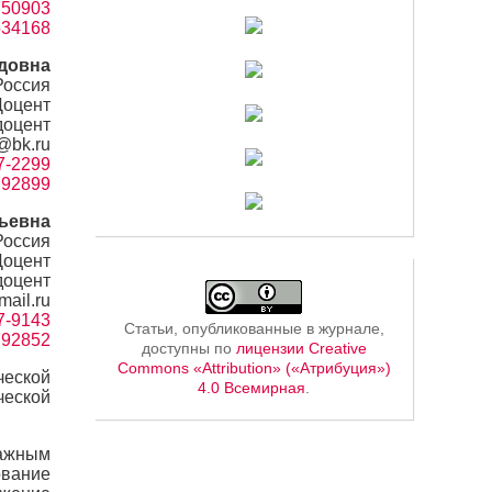
=750903
3534168
довна
Россия
Доцент
доцент
k@bk.ru
87-2299
=792899
ньевна
Россия
Доцент
доцент
mail.ru
97-9143
Статьи, опубликованные в журнале,
=792852
доступны по
лицензии Creative
Commons «Attribution» («Атрибуция»)
ческой
4.0 Всемирная
.
ческой
ажным
ование