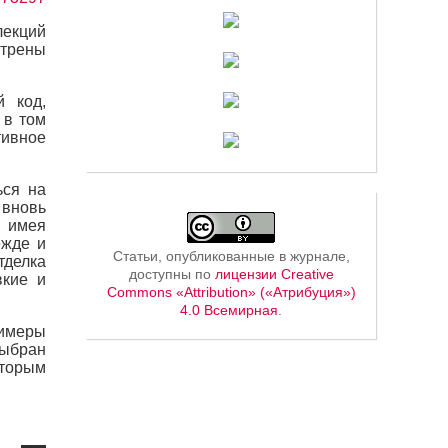
екций
трены
й код,
 в том
тивное
ься на
 вновь
а имея
ежде и
Статьи, опубликованные в журнале,
тделка
доступны по
лицензии Creative
вкие и
Commons «Attribution» («Атрибуция»)
4.0 Всемирная
.
римеры
выбран
оторым