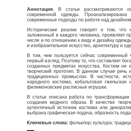
Аннотация.
В статье рассматриваются осо
современной одежды. Проанализирована 
современные подходы по работе над дизайном
Исторические реалии говорят о том, что 
заложенный в каждого человека, проявляет п
числе и по отношению к виду и дизайну одежд
и изобразительное искусство, архитектуру и оде
В том, чем пользуется сейчас современный 
первый взгляд. Поэтому то, что составляет бог
созданных предметах искусства. Костюм не 
творческий прототип. В данном случае речь 
традиционных промыслах. В частности, ист
народного костюма, кобальтовая гжельская 
филимоновские расписные игрушки.
В статье описана работа по трансформации
создания модного образа. В качестве творч
аутентичный источник костюма или декоратив
выбрана графическая подача, образность пода
Ключевые слова:
фольклор; культура; традици