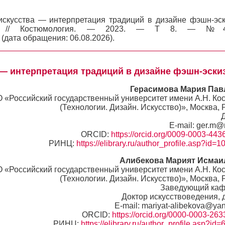
искусства — интерпретация традиций в дизайне фэшн-эск
ова // Костюмология. — 2023. — Т 8. — №
f (дата обращения: 06.08.2026).
 — интерпретация традиций в дизайне фэшн-эски
Герасимова Мария Пав
 «Российский государственный университет имени А.Н. Ко
(Технологии. Дизайн. Искусство)», Москва, 
E-mail: ger.m@
ORCID:
https://orcid.org/0009-0003-44
РИНЦ:
https://elibrary.ru/author_profile.asp?id=
Алибекова Марият Исмаи
 «Российский государственный университет имени А.Н. Ко
(Технологии. Дизайн. Искусство)», Москва, 
Заведующий каф
Доктор искусствоведения, 
E-mail: mariyat-alibekova@ya
ORCID:
https://orcid.org/0000-0003-26
РИНЦ:
https://elibrary.ru/author_profile.asp?id