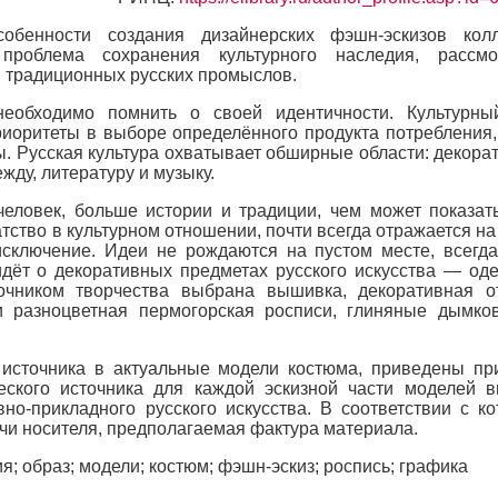
бенности создания дизайнерских фэшн-эскизов колл
проблема сохранения культурного наследия, рассмо
 традиционных русских промыслов.
необходимо помнить о своей идентичности. Культурны
риоритеты в выборе определённого продукта потребления,
ы. Русская культура охватывает обширные области: декора
жду, литературу и музыку.
человек, больше истории и традиции, чем может показат
атство в культурном отношении, почти всегда отражается на
исключение. Идеи не рождаются на пустом месте, всегд
идёт о декоративных предметах русского искусства — од
очником творчества выбрана вышивка, декоративная о
и разноцветная пермогорская росписи, глиняные дымко
 источника в актуальные модели костюма, приведены п
еского источника для каждой эскизной части моделей 
но-прикладного русского искусства. В соответствии с к
чи носителя, предполагаемая фактура материала.
я; образ; модели; костюм; фэшн-эскиз; роспись; графика