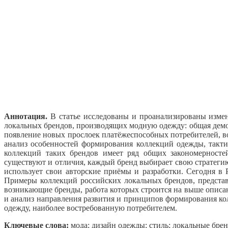
Аннотация.
В статье исследованы и проанализированы измен
локальных брендов, производящих модную одежду: общая демо
появление новых прослоек платёжеспособных потребителей, во
анализ особенностей формирования коллекций одежды, такти
коллекций таких брендов имеет ряд общих закономерносте
существуют и отличия, каждый бренд выбирает свою стратеги
использует свои авторские приёмы и разработки. Сегодня в
Примеры коллекций российских локальных брендов, предста
возникающие бренды, работа которых строится на выше опис
и анализ направления развития и принципов формирования к
одежду, наиболее востребованную потребителем.
Ключевые слова:
мода; дизайн одежды; стиль; локальные бре