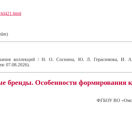
ivkl421.html
айт
)
вания коллекций / Н. О. Соснина, Ю. Л. Герасимова, И.
я: 07.08.2026).
е бренды. Особенности формирования 
ФГБОУ ВО «Омски