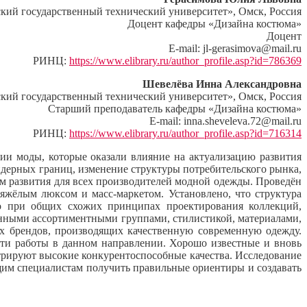
й государственный технический университет», Омск, Россия
Доцент кафедры «Дизайна костюма»
Доцент
E-mail: jl-gerasimova@mail.ru
РИНЦ:
https://www.elibrary.ru/author_profile.asp?id=786369
Шевелёва Инна Александровна
й государственный технический университет», Омск, Россия
Старший преподаватель кафедры «Дизайна костюма»
E-mail: inna.sheveleva.72@mail.ru
РИНЦ:
https://www.elibrary.ru/author_profile.asp?id=716314
ии моды, которые оказали влияние на актуализацию развития
дерных границ, изменение структуры потребительского рынка,
ом развития для всех производителей модной одежды. Проведён
яжёлым люксом и масс-маркетом. Установлено, что структура
ко при общих схожих принципах проектирования коллекций,
енными ассортиментными группами, стилистикой, материалами,
ых брендов, производящих качественную современную одежду.
ти работы в данном направлении. Хорошо известные и вновь
рируют высокие конкурентоспособные качества. Исследование
им специалистам получить правильные ориентиры и создавать