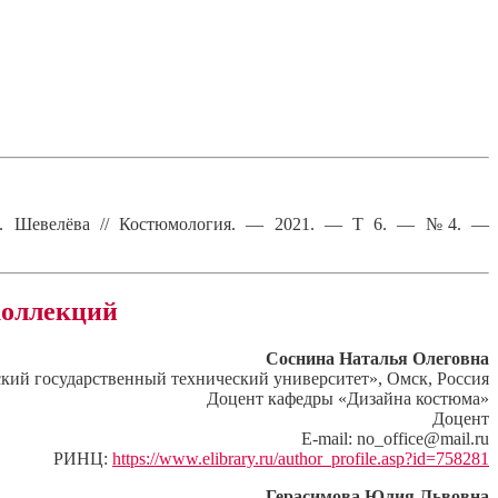
 А. Шевелёва // Костюмология. — 2021. — Т 6. — №4. —
коллекций
Соснина Наталья Олеговна
й государственный технический университет», Омск, Россия
Доцент кафедры «Дизайна костюма»
Доцент
E-mail: no_office@mail.ru
РИНЦ:
https://www.elibrary.ru/author_profile.asp?id=758281
Герасимова Юлия Львовна