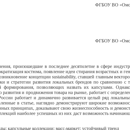
ФГБОУ ВО «Омски
ФГБОУ ВО «Омски
ения, произошедшие в последнее десятилетие в сфере индустр
кратизация костюма, появление идеи стирания возрастных и ген
зникновение концепции sustainability, ставшей главным вектор
ки и стратегии развития локальных брендов по сравнению с т
й формирования, позволяющих назвать их капсулами. Одна
ю развития и продвижения товара на рынке, работает с определ
 России работает и динамично развивается целый ряд локальн
вленные в статье, наглядно демонстрируют широкие возможнос
анных принципах, доказывают свою жизнеспособность и демонст
оллекций наиболее успешных из них даст возможность начинающ
нды; капсульные коллекции; масс-маркет; устойчивый тренд