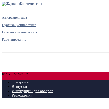
Авторские права
Публикационная этика
Политика антиплагиата
Рецензирование
ISSN 2587-8026
О журнале
Выпуски
Инструкции для авторов
Редколлегия