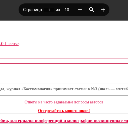
.0 License
.
ода, журнал «Костюмология» принимает статьи в №3 (июль — сентябрь
Ответы на часто задаваемые вопросы авторов
Остерегайтесь мошенников!
обия, материалы конференций и монографии посвященные мо