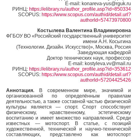
E-mail: konareva-yus@rguk.ru
РИНЦ:
https://elibrary.ru/author_profile.asp?id=850334
SCOPUS:
https://www.scopus.com/authid/detail.url?
authorId=57473970800
Костылева Валентина Владимировна
ФГБОУ ВО «Российский государственный университет
имени А.Н. Косыгина
(Технологии. Дизайн. Искусство)», Москва, Россия
Заведующая кафедрой
Доктор технических наук, профессор
E-mail: kostyleva.vv@mail.ru
РИНЦ:
https://elibrary.ru/author_profile.asp?id=353612
SCOPUS:
https://www.scopus.com/authid/detail.url?
authorId=57204425426
Аннотация.
В современном мире, значимой и
организованной по определённым правилам
деятельностью, а также составной частью физической
культуры является — спорт. Спорт способствует
физическому, нравственному, эстетическому
воспитанию и имеет множество направлений. Среди
известных — мотоспорт. В статье, с позиций
художественной, технической и научно-технической
составляющих, представлено как мотоспорт