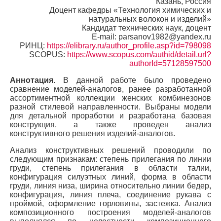
Казань, Россия
Доцент кафедры «Технология химических и
натуральных волокон и изделий»
Кандидат технических наук, доцент
E-mail: parsanov1982@yandex.ru
РИНЦ:
https://elibrary.ru/author_profile.asp?id=798098
SCOPUS:
https://www.scopus.com/authid/detail.url?
authorId=57128597500
Аннотация.
В данной работе было проведено
сравнение моделей-аналогов, ранее разработанной
ассортиментной коллекции женских комбинезонов
разной стилевой направленности. Выбраны модели
для детальной проработки и разработана базовая
конструкция, а также проведен анализ
конструктивного решения изделий-аналогов.
Анализ конструктивных решений проводили по
следующим признакам: степень прилегания по линии
груди, степень прилегания в области талии,
конфигурация силуэтных линий, форма в области
груди, линия низа, ширина относительно линии бедер,
конфигурация, линия плеча, соединение рукава с
проймой, оформление горловины, застежка. Анализ
композиционного построения моделей-аналогов