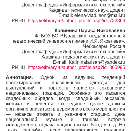
Доцент кафедры «Информатики и технологий»
Кандидат технических наук, доцент
E-mail: elena-vlad.leon@mail.ru
РИНЦ:
https://elibrary.ru/author_profile.asp?id=732363
Калинина Лариса Николаевна
ФГБОУ ВО «Чувашский государственный
педагогический университет имени И.Я. Яковлева»,
Чебоксары, Россия
Доцент кафедры «Информатики и технологий»
Кандидат педагогических наук, доцент
E-mail: Kalininalarisan@yandex.ru
РИНЦ:
https://elibrary.ru/author_profile.asp?id=805995
Аннотация.
Одной из ведущих тенденций
проектирования праздничной одежды для
выступлений и торжеств является сохранение
национальных традиций. Особенно это касается
свадебных обрядов, когда свадебный ансамбль
жениха и невесты как единое целое должны
органично вписаться в церемонию всего мероприятия
— нюансы этикета и уважения старших, дань
национальной музыке и танцам, встреча
молодоженов, подача национальных блюд и т. д. На
таких свадьбах тесно переплетаются традиции,