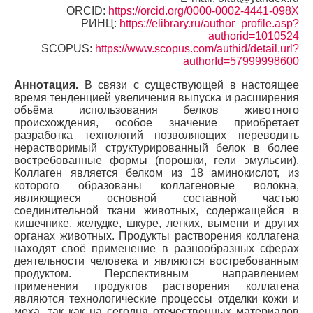
ORCID:
https://orcid.org/0000-0002-4441-098X
РИНЦ:
https://elibrary.ru/author_profile.asp?
authorid=1010524
SCOPUS:
https://www.scopus.com/authid/detail.url?
authorId=57999998600
Аннотация.
В связи с существующей в настоящее
время тенденцией увеличения выпуска и расширения
объёма использования белков животного
происхождения, особое значение приобретает
разработка технологий позволяющих переводить
нерастворимый структурированный белок в более
востребованные формы (порошки, гели эмульсии).
Коллаген является белком из 18 аминокислот, из
которого образованы коллагеновые волокна,
являющиеся основной составной частью
соединительной ткани животных, содержащейся в
кишечнике, желудке, шкуре, легких, вымени и других
органах животных. Продукты растворения коллагена
находят своё применение в разнообразных сферах
деятельности человека и являются востребованным
продуктом. Перспективным направлением
применения продуктов растворения коллагена
являются технологические процессы отделки кожи и
меха, так как на сегодня отечественных материалов