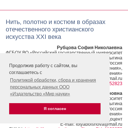
Нить, полотно и костюм в образах
отечественного христианского
искусства XXI века
Рубцова София Николаевна
ФГБОУ ВО «Российский государственный университет
имени А.Н. Косыгина
(Технологии. Дизайн. Искусство)», Москва, Россия
Продолжив работу с сайтом, вы
Аспирант кафедры «Искусствоведения»,
соглашаетесь с
преподаватель кафедры «Искусствоведения»
E-mail: sofirun@mail.ru
Политикой обработки, сбора и хранения
РИНЦ:
https://elibrary.ru/author_profile.asp?id=1052823
персональных данных ООО
Большова Светлана Ивановна
«Издательство «Мир науки»
ФГБОУ ВО «Российский государственный университет
имени А.Н. Косыгина
(Технологии. Дизайн. Искусство)», Москва, Россия
Я согласен
Доцент кафедры «Искусствоведения»
Кандидат искусствоведения, доцент
E-mail: fotyabolshova@mail.ru