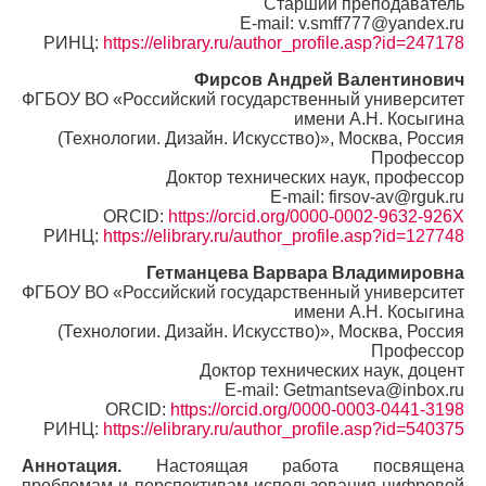
Старший преподаватель
E-mail: v.smff777@yandex.ru
РИНЦ:
https://elibrary.ru/author_profile.asp?id=247178
Фирсов Андрей Валентинович
ФГБОУ ВО «Российский государственный университет
имени А.Н. Косыгина
(Технологии. Дизайн. Искусство)», Москва, Россия
Профессор
Доктор технических наук, профессор
E-mail: firsov-av@rguk.ru
ORCID:
https://orcid.org/0000-0002-9632-926X
РИНЦ:
https://elibrary.ru/author_profile.asp?id=127748
Гетманцева Варвара Владимировна
ФГБОУ ВО «Российский государственный университет
имени А.Н. Косыгина
(Технологии. Дизайн. Искусство)», Москва, Россия
Профессор
Доктор технических наук, доцент
E-mail: Getmantseva@inbox.ru
ORCID:
https://orcid.org/0000-0003-0441-3198
РИНЦ:
https://elibrary.ru/author_profile.asp?id=540375
Аннотация.
Настоящая работа посвящена
проблемам и перспективам использования цифровой