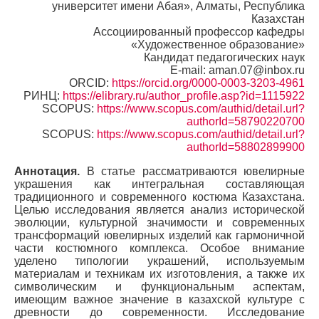
университет имени Абая», Алматы, Республика
Казахстан
Ассоциированный профессор кафедры
«Художественное образование»
Кандидат педагогических наук
E-mail: aman.07@inbox.ru
ORCID:
https://orcid.org/0000-0003-3203-4961
РИНЦ:
https://elibrary.ru/author_profile.asp?id=1115922
SCOPUS:
https://www.scopus.com/authid/detail.url?
authorId=58790220700
SCOPUS:
https://www.scopus.com/authid/detail.url?
authorId=58802899900
Аннотация.
В статье рассматриваются ювелирные
украшения как интегральная составляющая
традиционного и современного костюма Казахстана.
Целью исследования является анализ исторической
эволюции, культурной значимости и современных
трансформаций ювелирных изделий как гармоничной
части костюмного комплекса. Особое внимание
уделено типологии украшений, используемым
материалам и техникам их изготовления, а также их
символическим и функциональным аспектам,
имеющим важное значение в казахской культуре с
древности до современности. Исследование