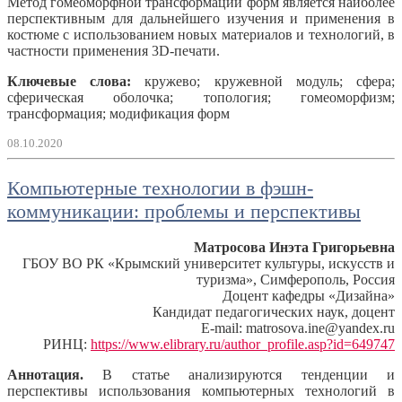
Метод гомеоморфной трансформации форм является наиболее
перспективным для дальнейшего изучения и применения в
костюме с использованием новых материалов и технологий, в
частности применения 3D-печати.
Ключевые слова:
кружево; кружевной модуль; сфера;
сферическая оболочка; топология; гомеоморфизм;
трансформация; модификация форм
08.10.2020
Компьютерные технологии в фэшн-
коммуникации: проблемы и перспективы
Матросова Инэта Григорьевна
ГБОУ ВО РК «Крымский университет культуры, искусств и
туризма», Симферополь, Россия
Доцент кафедры «Дизайна»
Кандидат педагогических наук, доцент
E-mail: matrosova.ine@yandex.ru
РИНЦ:
https://www.elibrary.ru/author_profile.asp?id=649747
Аннотация.
В статье анализируются тенденции и
перспективы использования компьютерных технологий в