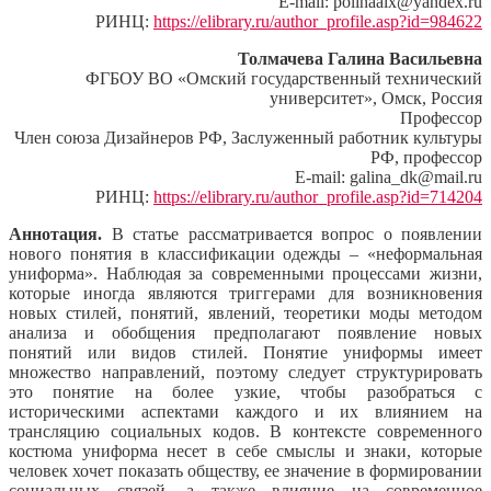
E-mail: polinaalx@yandex.ru
РИНЦ:
https://elibrary.ru/author_profile.asp?id=984622
Толмачева Галина Васильевна
ФГБОУ ВО «Омский государственный технический
университет», Омск, Россия
Профессор
Член союза Дизайнеров РФ, Заслуженный работник культуры
РФ, профессор
E-mail: galina_dk@mail.ru
РИНЦ:
https://elibrary.ru/author_profile.asp?id=714204
Аннотация.
В статье рассматривается вопрос о появлении
нового понятия в классификации одежды – «неформальная
униформа». Наблюдая за современными процессами жизни,
которые иногда являются триггерами для возникновения
новых стилей, понятий, явлений, теоретики моды методом
анализа и обобщения предполагают появление новых
понятий или видов стилей. Понятие униформы имеет
множество направлений, поэтому следует структурировать
это понятие на более узкие, чтобы разобраться с
историческими аспектами каждого и их влиянием на
трансляцию социальных кодов. В контексте современного
костюма униформа несет в себе смыслы и знаки, которые
человек хочет показать обществу, ее значение в формировании
социальных связей, а также влияние на современное