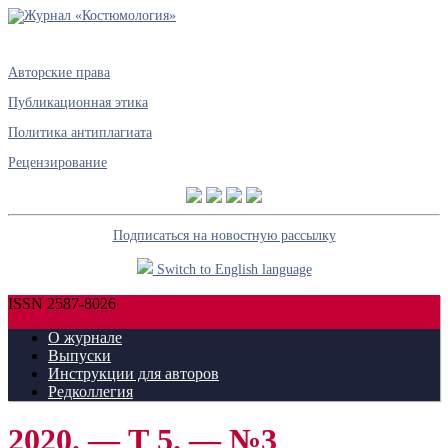
Авторские права
Публикационная этика
Политика антиплагиата
Рецензирование
Подписаться на новостную рассылку
Switch to English language
ISSN 2587-8026
О журнале
Выпуски
Инструкции для авторов
Редколлегия
2020. — Т 5. — №3