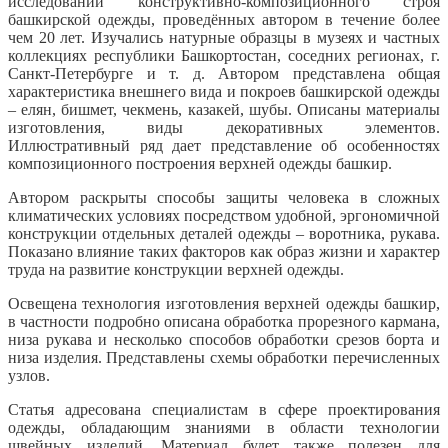
исследований конструктивно-композиционного строя
башкирской одежды, проведённых автором в течение более
чем 20 лет. Изучались натурные образцы в музеях и частных
коллекциях республики Башкортостан, соседних регионах, г.
Санкт-Петербурге и т. д. Автором представлена общая
характеристика внешнего вида и покроев башкирской одежды
– елян, бишмет, чекмень, казакей, шубы. Описаны материалы
изготовления, виды декоративных элементов.
Иллюстративный ряд дает представление об особенностях
композиционного построения верхней одежды башкир.
Автором раскрыты способы защиты человека в сложных
климатических условиях посредством удобной, эргономичной
конструкции отдельных деталей одежды – воротника, рукава.
Показано влияние таких факторов как образ жизни и характер
труда на развитие конструкции верхней одежды.
Освещена технология изготовления верхней одежды башкир,
в частности подробно описана обработка прорезного кармана,
низа рукава и несколько способов обработки срезов борта и
низа изделия. Представлены схемы обработки перечисленных
узлов.
Статья адресована специалистам в сфере проектирования
одежды, обладающим знаниями в области технологии
швейных изделий. Материал будет также полезен для