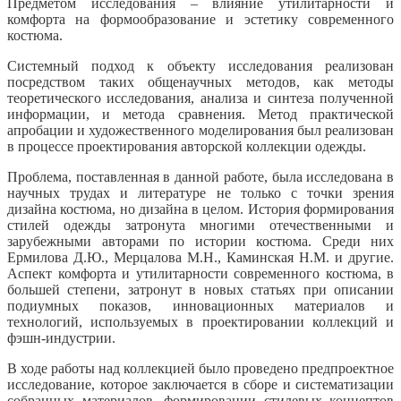
Предметом исследования – влияние утилитарности и
комфорта на формообразование и эстетику современного
костюма.
Системный подход к объекту исследования реализован
посредством таких общенаучных методов, как методы
теоретического исследования, анализа и синтеза полученной
информации, и метода сравнения. Метод практической
апробации и художественного моделирования был реализован
в процессе проектирования авторской коллекции одежды.
Проблема, поставленная в данной работе, была исследована в
научных трудах и литературе не только с точки зрения
дизайна костюма, но дизайна в целом. История формирования
стилей одежды затронута многими отечественными и
зарубежными авторами по истории костюма. Среди них
Ермилова Д.Ю., Мерцалова М.Н., Каминская Н.М. и другие.
Аспект комфорта и утилитарности современного костюма, в
большей степени, затронут в новых статьях при описании
подиумных показов, инновационных материалов и
технологий, используемых в проектировании коллекций и
фэшн-индустрии.
В ходе работы над коллекцией было проведено предпроектное
исследование, которое заключается в сборе и систематизации
собранных материалов, формировании стилевых концептов