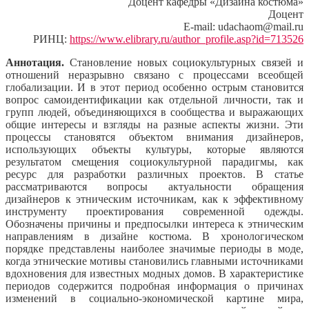
Доцент кафедры «Дизайна костюма»
Доцент
E-mail: udachaom@mail.ru
РИНЦ:
https://www.elibrary.ru/author_profile.asp?id=713526
Аннотация.
Становление новых социокультурных связей и
отношений неразрывно связано с процессами всеобщей
глобализации. И в этот период особенно острым становится
вопрос самоидентификации как отдельной личности, так и
групп людей, объединяющихся в сообщества и выражающих
общие интересы и взгляды на разные аспекты жизни. Эти
процессы становятся объектом внимания дизайнеров,
использующих объекты культуры, которые являются
результатом смещения социокультурной парадигмы, как
ресурс для разработки различных проектов. В статье
рассматриваются вопросы актуальности обращения
дизайнеров к этническим источникам, как к эффективному
инструменту проектирования современной одежды.
Обозначены причины и предпосылки интереса к этническим
направлениям в дизайне костюма. В хронологическом
порядке представлены наиболее значимые периоды в моде,
когда этнические мотивы становились главными источниками
вдохновения для известных модных домов. В характеристике
периодов содержится подробная информация о причинах
изменений в социально-экономической картине мира,