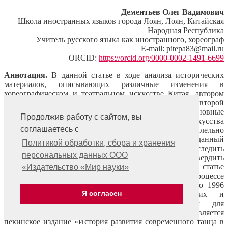
Дементьев Олег Вадимович
Школа иностранных языков города Лоян, Лоян, Китайская
Народная Республика
Учитель русского языка как иностранного, хореограф
E-mail: pitepa83@mail.ru
ORCID:
https://orcid.org/0000-0002-1491-6699
Аннотация.
В данной статье в ходе анализа исторических
материалов, описывающих различные изменения в
хореографическом и театральном искусстве Китая, автором
представлены этапы развития сценического костюма второй
половины XX века. В исследовании учитываются основные
Продолжив работу с сайтом, вы
прогрессивные и регрессивные преобразования искусства
соглашаетесь с
Китайской Народной Республики и параллельно
происходящие политические изменения в стране в данный
Политикой обработки, сбора и хранения
исторический период. Что позволило более точно проследить
персональных данных ООО
тенденции развития сценических костюмов и подтвердить
точку зрения китайских искусствоведов. В статье
«Издательство «Мир науки»
представлены источники изучения семантики в процессе
изменений сценического костюма в Китае с 1949 по 1996
Я согласен
года, подкреплённые исследованиями китайских и
отечественных учёных. Основным источником для
дальнейших исследований, по мнению автора, является
пекинское издание «История развития современного танца в