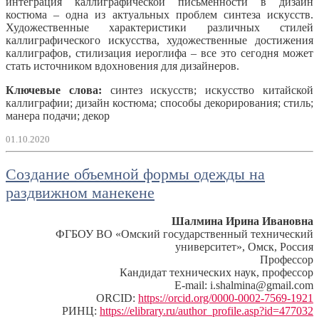
интеграция каллиграфической письменности в дизайн
костюма – одна из актуальных проблем синтеза искусств.
Художественные характеристики различных стилей
каллиграфического искусства, художественные достижения
каллиграфов, стилизация иероглифа – все это сегодня может
стать источником вдохновения для дизайнеров.
Ключевые слова:
синтез искусств; искусство китайской
каллиграфии; дизайн костюма; способы декорирования; стиль;
манера подачи; декор
01.10.2020
Создание объемной формы одежды на
раздвижном манекене
Шалмина Ирина Ивановна
ФГБОУ ВО «Омский государственный технический
университет», Омск, Россия
Профессор
Кандидат технических наук, профессор
E-mail: i.shalmina@gmail.com
ORCID:
https://orcid.org/0000-0002-7569-1921
РИНЦ:
https://elibrary.ru/author_profile.asp?id=477032