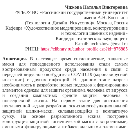
Чижова Наталья Викторовна
ФГБОУ ВО «Российский государственный университет
имени А.Н. Косыгина
(Технологии. Дизайн. Искусство)», Москва, Россия
Кафедра «Художественное моделирование, конструирование
и технологии швейных изделий»
Кандидат технических наук, доцент
E-mail: nvchizhova@mail.ru
РИНЦ:
https://elibrary.ru/author_profile.asp?id=876885
Аннотация.
В настоящее время гигиенические, защитные
маски для повседневного использования стали самым
востребованным продуктом среди населения в связи с
передачей вирусного возбудителя COVID‑19 (коронавирусной
инфекции) и других инфекций. На данном этапе назрела
необходимость в разработке новых подходов к формированию
элементов одежды для защиты организма человека от вирусов
и создания компактных средств защиты человека в
повседневной жизни. На первом этапе для достижения
поставленной задачи разработан эскиз многофункциональной
защитной шапки-маски, складывающейся в компактную
сумку. На основе разработанного эскиза, построена
конструкция защитной гигиенической маски с встроенными,
сменными фильтрующими антибактериальными элементами.