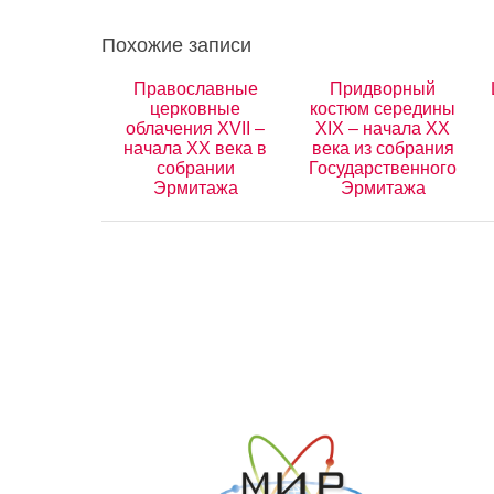
Похожие записи
Православные
Придворный
церковные
костюм середины
облачения XVII –
XIX – начала XX
начала ХХ века в
века из собрания
собрании
Государственного
Эрмитажа
Эрмитажа