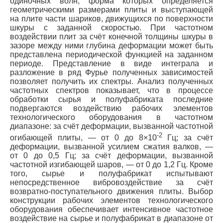
одиночных волн, форма которых определяется
геометрическими размерами плиты и выступающей
на плите части шариков, движущихся по поверхности
шкуры с заданной скоростью. При частотном
воздействии плит за счёт конечной толщины шкуры в
зазоре между ними глубина деформации может быть
представлена периодической функцией на заданном
периоде. Представление в виде интеграла и
разложение в ряд Фурье полученных зависимостей
позволяет получить их спектры. Анализ полученных
частотных спектров показывает, что в процессе
обработки сырья и полуфабриката последние
подвергаются воздействию рабочих элементов
технологического оборудования в частотном
диапазоне: за счёт деформации, вызванной частотной
-2
огибающей плиты, — от 0 до 8×10
Гц; за счёт
деформации, вызванной усилием сжатия валков, —
от 0 до 0,5 Гц; за счёт деформации, вызванной
частотной изгибающей шаров, — от 0 до 1,2 Гц. Кроме
того, сырье и полуфабрикат испытывают
непосредственное вибровоздействие за счёт
возвратно-поступательного движения плиты. Выбор
конструкции рабочих элементов технологического
оборудования обеспечивает интенсивное частотное
воздействие на сырье и полуфабрикат в диапазоне от