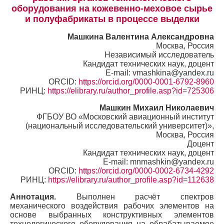
оборудования на кожевенно-меховое сырье
и полуфабрикаты в процессе выделки
Машкина Валентина Александровна
Москва, Россия
Независимый исследователь
Кандидат технических наук, доцент
E-mail: vmashkina@yandex.ru
ORCID:
https://orcid.org/0000-0001-6792-8960
РИНЦ:
https://elibrary.ru/author_profile.asp?id=725306
Машкин Михаил Николаевич
ФГБОУ ВО «Московский авиационный институт
(национальный исследовательский университет)»,
Москва, Россия
Доцент
Кандидат технических наук, доцент
E-mail: mnmashkin@yandex.ru
ORCID:
https://orcid.org/0000-0002-6734-4292
РИНЦ:
https://elibrary.ru/author_profile.asp?id=112638
Аннотация.
Выполнен расчёт спектров
механического воздействия рабочих элементов на
основе выбранных конструктивных элементов
технологического оборудования на обрабатываемое