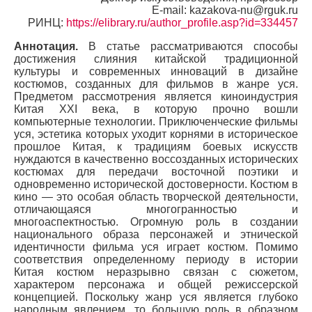
E-mail: kazakova-nu@rguk.ru
РИНЦ:
https://elibrary.ru/author_profile.asp?id=334457
Аннотация.
В статье рассматриваются способы
достижения слияния китайской традиционной
культуры и современных инноваций в дизайне
костюмов, созданных для фильмов в жанре уся.
Предметом рассмотрения является киноиндустрия
Китая XXI века, в которую прочно вошли
компьютерные технологии. Приключенческие фильмы
уся, эстетика которых уходит корнями в историческое
прошлое Китая, к традициям боевых искусств
нуждаются в качественно воссозданных исторических
костюмах для передачи восточной поэтики и
одновременно исторической достоверности. Костюм в
кино — это особая область творческой деятельности,
отличающаяся многогранностью и
многоаспектностью. Огромную роль в создании
национального образа персонажей и этнической
идентичности фильма уся играет костюм. Помимо
соответствия определенному периоду в истории
Китая костюм неразрывно связан с сюжетом,
характером персонажа и общей режиссерской
концепцией. Поскольку жанр уся является глубоко
народным явлением, то большую роль в образном