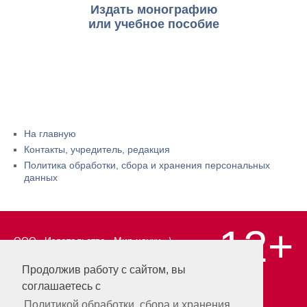
Издать монографию
или учебное пособие
На главную
Контакты, учредитель, редакция
Политика обработки, сбора и хранения персональных
данных
12+
ООО «Издательство «Мир науки» \
«Publishing company «World of science»,
LLC Материалы, размещенные на сайте,
Продолжив работу с сайтом, вы
охраняются Законом о защите авторских
соглашаетесь с
прав. Публикация любых материалов
этого сайта запрещена без
Политикой обработки, сбора и хранения