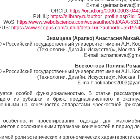
E-mail: getmantseva@in
ORCID:
https://orcid.org/0000-0003-04
РИНЦ:
https://elibrary.ru/author_profile.asp?id
WoS:
https://www.webofscience.com/wos/author/rid/AAA-531
PUS:
https://www.scopus.com/authid/detail.url?authorId=5515
Знамцева (Арапко) Анастасия Миха
 «Российский государственный университет имени А.Н. Ко
(Технологии. Дизайн. Искусство)», Москва, 
E-mail: aznamceva@gma
Бескостова Полина Рома
 «Российский государственный университет имени А.Н. Ко
(Технологии. Дизайн. Искусство)», Москва, 
E-mail: polinabes2003@yan
ется особой функциональностью. В статье рассматри
ящего из рубашки и брюк, предназначенного к эксплу
енными на конечностях аппаратами чрескостной фикса
особенности проектирования одежды для маломоби
ациентов с осложненными травмами конечностей в период ле
чимой роли эстетических и эргономических характеристик 