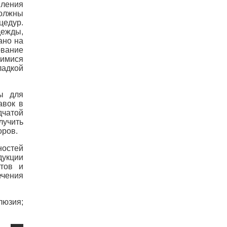
вления
должны
цедур.
дежды,
ано на
ование
щимися
ладкой
ды для
авок в
дчатой
лучить
оров.
ностей
дукции
ктов и
ечения
юзия;