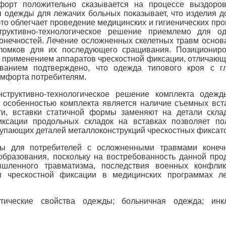
форт положительно сказывается на процессе выздоро
я одежды для лежачих больных показывает, что изделия 
о облегчает проведение медицинских и гигиенических про
труктивно-технологическое решение приемлемо для о
онечностей. Лечение осложненных скелетных травм основ
ломков для их последующего сращивания. Позиционир
 с применением аппаратов чрескостной фиксации, отличаю
ованием подтверждено, что одежда типового кроя с г
омфорта потребителям.
нструктивно-технологическое решение комплекта одеж
й особенностью комплекта является наличие съемных вст
ти, вставки статичной формы заменяют на детали скла
сации продольных складок на вставках позволяет по
тупающих деталей металлоконструкций чрескостных фиксат
ды для потребителей с осложненными травмами конеч
образования, поскольку на востребованность данной про
ышленного травматизма, последствия военных конфли
ии чрескостной фиксации в медицинских программах л
тические свойства одежды; больничная одежда; инкл