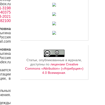
box.ru
41-3198
=540375
3-2021
5482100
йловна
сыгина
Россия
il.com
новна
сыгина
Россия
Статьи, опубликованные в журнале,
dex.ru
доступны по
лицензии Creative
Commons «Attribution» («Атрибуция»)
вается
4.0 Всемирная
.
атации
ции, в
льных
чения.
одежды