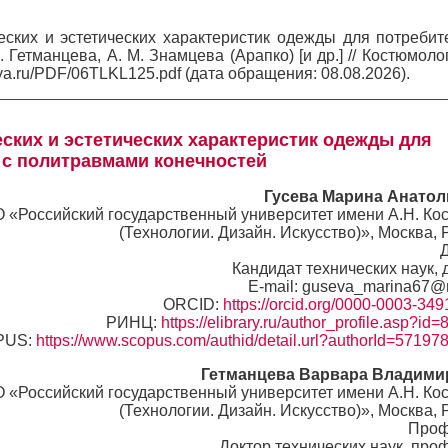
ких и эстетических характеристик одежды для потребит
. Гетманцева, А. М. Знамцева (Арапко) [и др.] // Костюмоло
ya.ru/PDF/06TLKL125.pdf (дата обращения: 08.08.2026).
ких и эстетических характеристик одежды для
 с политравмами конечностей
Гусева Марина Анатол
 «Российский государственный университет имени А.Н. Ко
(Технологии. Дизайн. Искусство)», Москва, 
Кандидат технических наук, 
E-mail: guseva_marina67@m
ORCID:
https://orcid.org/0000-0003-34
РИНЦ:
https://elibrary.ru/author_profile.asp?id
PUS:
https://www.scopus.com/authid/detail.url?authorId=5719
Гетманцева Варвара Владими
 «Российский государственный университет имени А.Н. Ко
(Технологии. Дизайн. Искусство)», Москва, 
Проф
Доктор технических наук, про