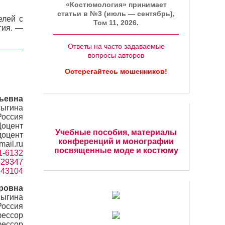
«Костюмология» принимает
статьи в №3 (июль — сентябрь),
елей с
Том 11, 2026.
гия. —
Ответы на часто задаваемые
вопросы авторов
Остерегайтесь мошенников!
ьевна
сыгина
Россия
Доцент
Учебные пособия, материалы
доцент
конференций и монографии
ail.ru
посвященные моде и костюму
91-6132
=829347
7843104
ровна
сыгина
Россия
ессор
фессор