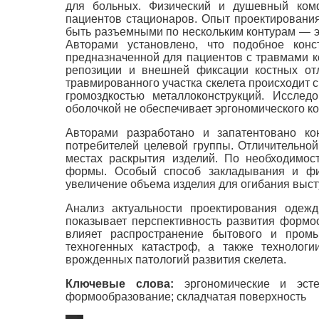
для больных. Физический и душевный ком
пациентов стационаров. Опыт проектировани
быть разъемными по нескольким контурам — эт
Авторами установлено, что подобное конс
предназначенной для пациентов с травмами к
репозиции и внешней фиксации костных от
травмированного участка скелета происходит
громоздкостью металлоконструкций. Исслед
оболочкой не обеспечивает эргономического к
Авторами разработано и запатентовано ко
потребителей целевой группы. Отличительно
местах раскрытия изделий. По необходимос
формы. Особый способ закладывания и фик
увеличение объема изделия для огибания выс
Анализ актуальности проектирования одеж
показывает перспективность развития формо
влияет распространение бытового и пром
техногенных катастроф, а также технолог
врожденных патологий развития скелета.
Ключевые слова:
эргономические и эсте
формообразование; складчатая поверхность