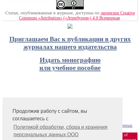
Статьи, опубликованные в журнале, доступны по
лицензии Creative
Commons «Attribution» («Атрибуция») 4.0 Всемирная
.
Приглашаем Вас к публикации в других
журналах нашего издательства
Издать монографию
или учебное пособие
Продолжив работу с сайтом, вы
На главную
соглашаетесь с
Контакты, учредитель, редакция
Политика обработки, сбора и хранения персональных данных
Политикой обработки, сбора и хранения
персональных данных ООО
ООО «Издательство «Мир науки» \ «Publishing company «World of
science», LLC Материалы, размещенные на сайте, охраняются Законом