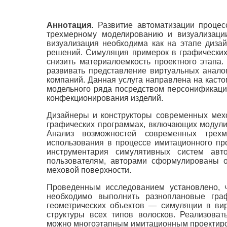
Аннотация.
Развитие автоматизации процес
трехмерному моделированию и визуализации
визуализация необходима как на этапе дизай
решений. Симуляция примерок в графических
снизить материалоемкость проектного этапа
развивать представление виртуальных анало
компаний. Данная услуга направлена на каст
модельного ряда посредством персонификации
конфекционирования изделий.
Дизайнеры и конструкторы современных мех
графических программах, включающих модули
Анализ возможностей современных трехм
использования в процессе имитационного пр
инструментария симулятивных систем авто
пользователям, авторами сформулированы 
меховой поверхности.
Проведенным исследованием установлено, ч
необходимо выполнить разноплановые гра
геометрических объектов — симуляции в вир
структуры всех типов волосков. Реализова
можно многоэтапным имитационным проектир