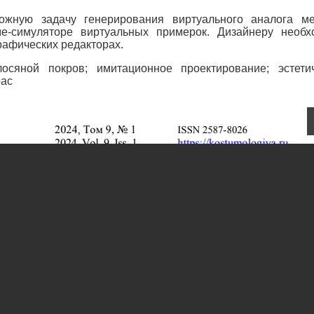
ложную задачу генерирования виртуального аналога м
е-симуляторе виртуальных примерок. Дизайнеру необ
рафических редакторах.
осяной покров; имитационное проектирование; эстети
рас