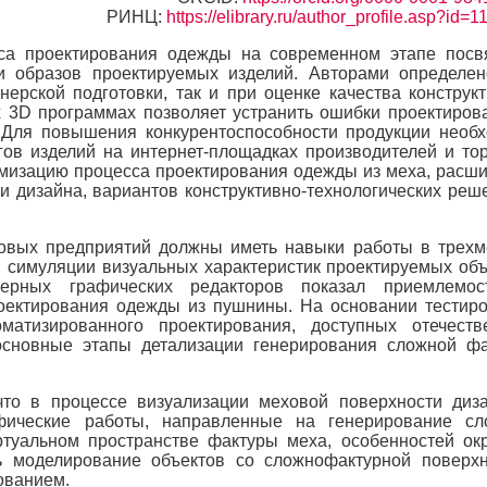
РИНЦ:
https://elibrary.ru/author_profile.asp?id=
са проектирования одежды на современном этапе пос
 образов проектируемых изделий. Авторами определен
нерской подготовки, так и при оценке качества конструк
 3D программах позволяет устранить ошибки проектиров
. Для повышения конкурентоспособности продукции необ
гов изделий на интернет-площадках производителей и то
омизацию процесса проектирования одежды из меха, расш
 дизайна, вариантов конструктивно-технологических реш
овых предприятий должны иметь навыки работы в трех
 симуляции визуальных характеристик проектируемых объ
ерных графических редакторов показал приемлемос
оектирования одежды из пушнины. На основании тестир
матизированного проектирования, доступных отечест
основные этапы детализации генерирования сложной ф
то в процессе визуализации меховой поверхности диз
фические работы, направленные на генерирование сл
туальном пространстве фактуры меха, особенностей ок
ть моделирование объектов со сложнофактурной поверх
ованием.