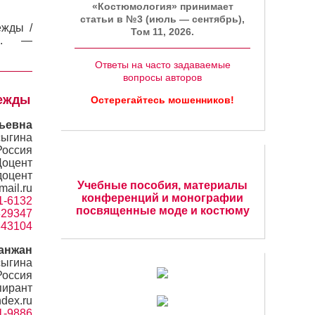
«Костюмология» принимает
статьи в №3 (июль — сентябрь),
ежды /
Том 11, 2026.
1. —
Ответы на часто задаваемые
вопросы авторов
дежды
Остерегайтесь мошенников!
ьевна
сыгина
Россия
Доцент
доцент
Учебные пособия, материалы
ail.ru
конференций и монографии
91-6132
посвященные моде и костюму
=829347
7843104
анжан
сыгина
Россия
пирант
ndex.ru
41-9886