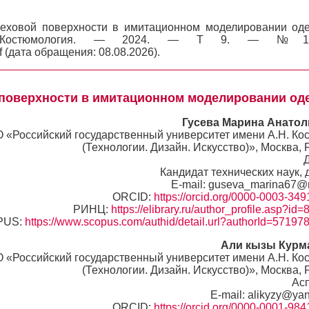
еховой поверхности в имитационном моделировании од
/ Костюмология. — 2024. — Т 9. — №
f (дата обращения: 08.08.2026).
 поверхности в имитационном моделировании о
Гусева Марина Анатол
 «Российский государственный университет имени А.Н. Ко
(Технологии. Дизайн. Искусство)», Москва, 
Кандидат технических наук, 
E-mail: guseva_marina67@m
ORCID:
https://orcid.org/0000-0003-34
РИНЦ:
https://elibrary.ru/author_profile.asp?id
PUS:
https://www.scopus.com/authid/detail.url?authorId=5719
Али кызы Курм
 «Российский государственный университет имени А.Н. Ко
(Технологии. Дизайн. Искусство)», Москва, 
Ас
E-mail: alikyzy@ya
ORCID:
https://orcid.org/0000-0001-98