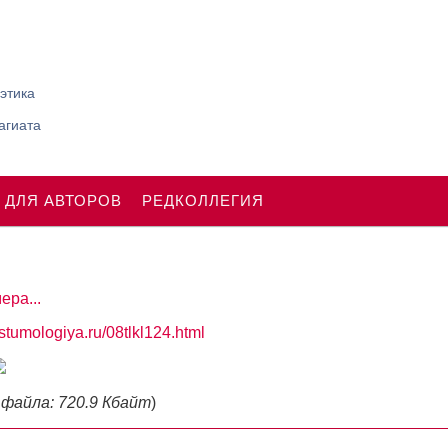
этика
агиата
 ДЛЯ АВТОРОВ
РЕДКОЛЛЕГИЯ
ера...
ostumologiya.ru/08tlkl124.html
 файла: 720.9 Кбайт
)