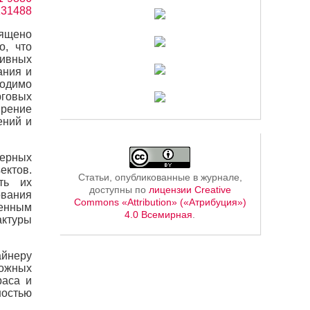
1131488
вящено
о, что
тивных
ания и
ходимо
рговых
ирение
ений и
мерных
ектов.
Статьи, опубликованные в журнале,
ть их
доступны по
лицензии Creative
ования
Commons «Attribution» («Атрибуция»)
венным
4.0 Всемирная
.
актуры
айнеру
ожных
раса и
ностью