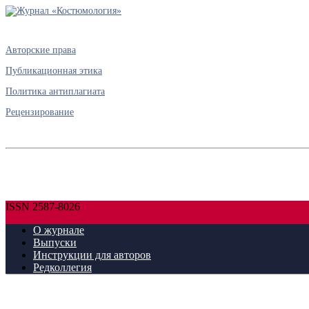
Авторские права
Публикационная этика
Политика антиплагиата
Рецензирование
ISSN 2587-8026
О журнале
Выпуски
Инструкции для авторов
Редколлегия