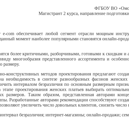
ФГБОУ ВО «Омски
Магистрант 2 курса, направление подготовк
e-com обеспечивает любой сегмент отрасли мощным инстру
 данный момент наиболее популярными становятся онлайн-продаж
вятся более критичными, разборчивыми, готовыми к скидкам и а
 ввиду многообразия представленного ассортимента и особенн
о размеру.
но-конструктивных методов проектирования предлагают созда
ана необходимость в синтезе разнообразных фасонов женских
ичить интервалом безразличия по основным размерным признака
на этапе проектирования женских платьев выбирать оптимальн
 размеров. Таким образом, представленная авторами концеп
уппы. Разработанные авторами рекомендации способствуют созда
 позволяют увеличить число довольных клиентов, снизить число
интервал безразличия; интернет-магазины; онлайн-продажи; се