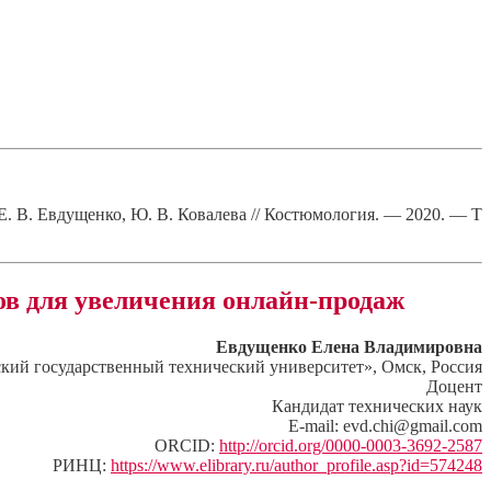
. В. Евдущенко, Ю. В. Ковалева // Костюмология. — 2020. — Т
в для увеличения онлайн-продаж
Евдущенко Елена Владимировна
й государственный технический университет», Омск, Россия
Доцент
Кандидат технических наук
E-mail: evd.chi@gmail.com
ORCID:
http://orcid.org/0000-0003-3692-2587
РИНЦ:
https://www.elibrary.ru/author_profile.asp?id=574248