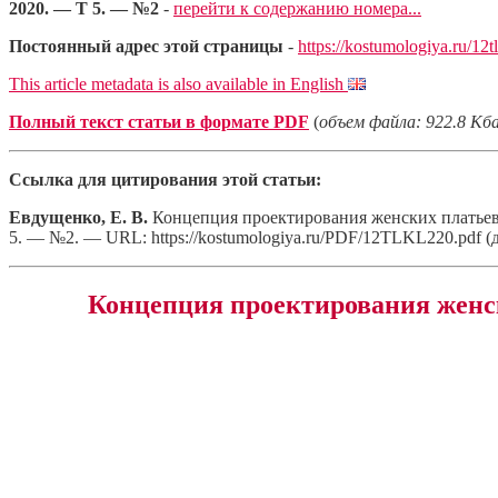
2020. — Т 5. — №2
-
перейти к содержанию номера...
Постоянный адрес этой страницы
-
https://kostumologiya.ru/12t
This article metadata is also available in English
Полный текст статьи в формате PDF
(
объем файла: 922.8 Кб
Ссылка для цитирования этой статьи:
Евдущенко, Е. В.
Концепция проектирования женских платьев 
5. — №2. — URL: https://kostumologiya.ru/PDF/12TLKL220.pdf (д
Концепция проектирования женс