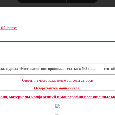
.0 License
.
ода, журнал «Костюмология» принимает статьи в №3 (июль — сентябрь
Ответы на часто задаваемые вопросы авторов
Остерегайтесь мошенников!
обия, материалы конференций и монографии посвященные мо