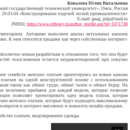
Ковалева Юлия Витальевна
й государственный технический университет», Омск, Россия
и 29.03.04 «Конструирование изделий легкой промышленности»
E-mail: gaag_julja@mail.ru
РИНЦ:
https://www.elibrary.ru/author_profile.asp?id=1071738
ментарием. Авторами выполнен анализ актуальных каналов
и. К ним относятся продажи как через собственные интернет-
бсолютно новым разработкам в отношении того, что они будет
остей телосложения остается неудовлетворенной при покупке
ние семейств женских платьев ориентируясь на новые каналы
 платьев на одной конструктивной основе с использованием
м таким как обхват груди, обхват талии и обхват бедер. На
ые величины прибавок для каждой модели, которые позволят
ция позволяет проектировать одну модель платья, которая
нию женских платьев, которые будут подходить максимальному
 возвратов в интернет-магазинах и повысить онлайн-продажи.
мейство платьев; моделирование одежды