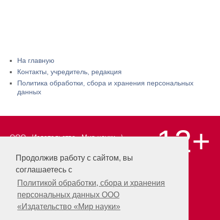
На главную
Контакты, учредитель, редакция
Политика обработки, сбора и хранения персональных
данных
12+
ООО «Издательство «Мир науки» \
«Publishing company «World of science»,
LLC Материалы, размещенные на сайте,
Продолжив работу с сайтом, вы
охраняются Законом о защите авторских
соглашаетесь с
прав. Публикация любых материалов
этого сайта запрещена без
Политикой обработки, сбора и хранения
предварительного согласования с
персональных данных ООО
издательством. Авторские права на
«Издательство «Мир науки»
размещенные на сайте научные
публикации принадлежат их авторам.