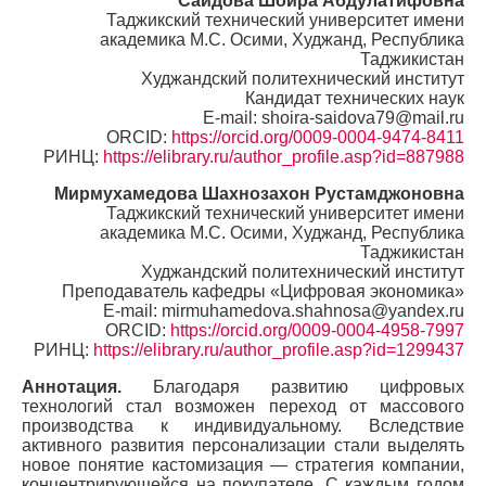
Саидова Шоира Абдулатифовна
Таджикский технический университет имени
академика М.С. Осими, Худжанд, Республика
Таджикистан
Худжандский политехнический институт
Кандидат технических наук
E-mail: shoira-saidova79@mail.ru
ORCID:
https://orcid.org/0009-0004-9474-8411
РИНЦ:
https://elibrary.ru/author_profile.asp?id=887988
Мирмухамедова Шахнозахон Рустамджоновна
Таджикский технический университет имени
академика М.С. Осими, Худжанд, Республика
Таджикистан
Худжандский политехнический институт
Преподаватель кафедры «Цифровая экономика»
E-mail: mirmuhamedova.shahnosa@yandex.ru
ORCID:
https://orcid.org/0009-0004-4958-7997
РИНЦ:
https://elibrary.ru/author_profile.asp?id=1299437
Аннотация.
Благодаря развитию цифровых
технологий стал возможен переход от массового
производства к индивидуальному. Вследствие
активного развития персонализации стали выделять
новое понятие кастомизация — стратегия компании,
концентрирующейся на покупателе. С каждым годом