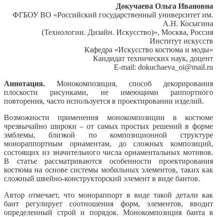
Докучаева Ольга Ивановна
ФГБОУ ВО «Российский государственный университет им.
А.Н. Косыгина
(Технологии. Дизайн. Искусство)», Москва, Россия
Институт искусств
Кафедра «Искусство костюма и моды»
Кандидат технических наук, доцент
E-mail: dokuchaeva_oi@mail.ru
Аннотация.
Монокомпозиция, способ декорирования
плоскости рисунками, не имеющими раппортного
повторения, часто используется в проектировании изделий.
Возможности применения монокомпозиции в костюме
чрезвычайно широки – от самых простых решений в форме
эмблемы, близкой по композиционной структуре
монораппортным орнаментам, до сложных композиций,
состоящих из значительного числа орнаментальных мотивов.
В статье рассматриваются особенности проектирования
костюма на основе системы мобильных элементов, таких как
сложный швейно-конструкторский элемент в виде бантов.
Автор отмечает, что монораппорт в виде такой детали как
бант регулирует соотношения форм, элементов, вводит
определенный строй и порядок. Монокомпозиция банта в