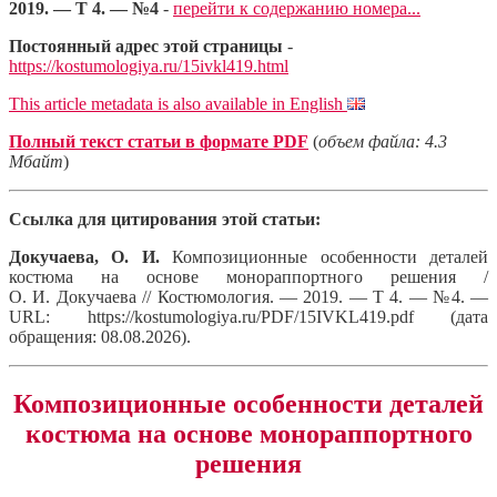
2019. — Т 4. — №4
-
перейти к содержанию номера...
Постоянный адрес этой страницы
-
https://kostumologiya.ru/15ivkl419.html
This article metadata is also available in English
Полный текст статьи в формате PDF
(
объем файла: 4.3
Мбайт
)
Ссылка для цитирования этой статьи:
Докучаева, О. И.
Композиционные особенности деталей
костюма на основе монораппортного решения /
О. И. Докучаева // Костюмология. — 2019. — Т 4. — №4. —
URL: https://kostumologiya.ru/PDF/15IVKL419.pdf (дата
обращения: 08.08.2026).
Композиционные особенности деталей
костюма на основе монораппортного
решения