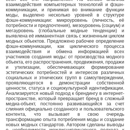
взаимодействия компьютерных технологий и фэшн-
коммуникации, и принимая во внимание функции
моды, выделено несколько уровней в структуре
фэшн-коммуникации: микроуровень (личность, её
потребности и предпочтения), мезоуровень (социум) и
мегауровень (глобальные модные тенденции) и
выявлена её имманентная связь с жизненным циклом
модных объектов. Предложено рабочее определение
фэшн-коммуникации, как циклического процесса
взаимодействия и обмена информацией всех
участников создания моды: от производства модного
объекта, его распространения, продвижения, продажи
и утилизации, обеспечивающих формирование
эстетических потребностей и интересов различных
социальных и этнических групп в самоутверждении,
проявляющегося в демонстрации собственной
ценности, статуса и социокультурной идентификации.
Анализируется новый подход к брендингу в интернет-
пространстве, который превращает бренд в сложный
медиа-объект, постоянно развивающийся за счет
слияния официально созданного и пользовательского
контента, что вызывает в свою очередь
трансформацию опыта потребления моды и создание
новых модных стандартов. Автором сделаны выводы
о необходимости междисциплинарного подхода к