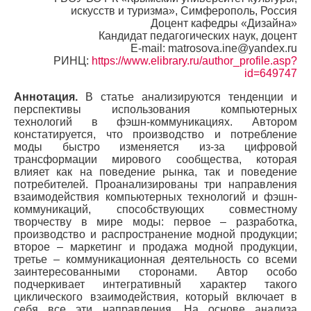
искусств и туризма», Симферополь, Россия
Доцент кафедры «Дизайна»
Кандидат педагогических наук, доцент
E-mail: matrosova.ine@yandex.ru
РИНЦ:
https://www.elibrary.ru/author_profile.asp?
id=649747
Аннотация.
В статье анализируются тенденции и
перспективы использования компьютерных
технологий в фэшн-коммуникациях. Автором
констатируется, что производство и потребление
моды быстро изменяется из-за цифровой
трансформации мирового сообщества, которая
влияет как на поведение рынка, так и поведение
потребителей. Проанализированы три направления
взаимодействия компьютерных технологий и фэшн-
коммуникаций, способствующих совместному
творчеству в мире моды: первое – разработка,
производство и распространение модной продукции;
второе – маркетинг и продажа модной продукции,
третье – коммуникационная деятельность со всеми
заинтересованными сторонами. Автор особо
подчеркивает интегративный характер такого
циклического взаимодействия, который включает в
себя все эти направления. На основе анализа