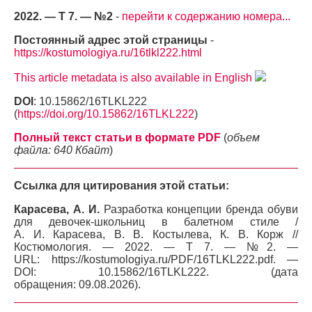
2022. — Т 7. — №2
-
перейти к содержанию номера...
Постоянный адрес этой страницы
-
https://kostumologiya.ru/16tlkl222.html
This article metadata is also available in English
DOI
: 10.15862/16TLKL222
(
https://doi.org/10.15862/16TLKL222
)
Полный текст статьи в формате PDF
(
объем
файла: 640 Кбайт
)
Ссылка для цитирования этой статьи:
Карасева, А. И.
Разработка концепции бренда обуви
для девочек-школьниц в балетном стиле /
А. И. Карасева, В. В. Костылева, К. В. Корж //
Костюмология. — 2022. — Т 7. — №2. —
URL: https://kostumologiya.ru/PDF/16TLKL222.pdf. —
DOI: 10.15862/16TLKL222. (дата
обращения: 09.08.2026).