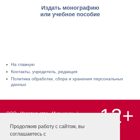
Издать монографию
или учебное пособие
На главную
Контакты, учредитель, редакция
Политика обработки, сбора и хранения персональных
данных
12+
ООО «Издательство «Мир науки» \
«Publishing company «World of science»,
LLC Материалы, размещенные на сайте,
Продолжив работу с сайтом, вы
охраняются Законом о защите авторских
соглашаетесь с
прав. Публикация любых материалов