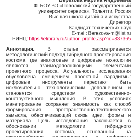
Березова Марина Андреевна
ФГБОУ ВО «Поволжский государственный
университет сервиса», Тольятти, Россия
Высшая школа дизайна и искусства
Директор
Кандидат технических наук
E-mail: Berezova-m@list.ru
РИНЦ:
https://elibrary.ru/author_profile.asp?id=837365
Аннотация.
В статье рассматривается
методологический подход гибридного проектирования
костюма, где аналоговые и цифровые технологии
являются взаимодополняющими элементами
проектного процесса. Актуальность исследования
обусловлена смещением проектной парадигмы:
цифровые инструменты перестают быть
исключительно технологическим дополнением и
становятся средством художественно-
конструктивного мышления. В этих условиях
макетирование сохраняет значимость как способ
формирования пространственно-тектонического
замысла, обеспечивающий связь идеи, формы и
материала. Цель исследования заключается в
обосновании методологии гибридного
проектирования костюма, основанной на