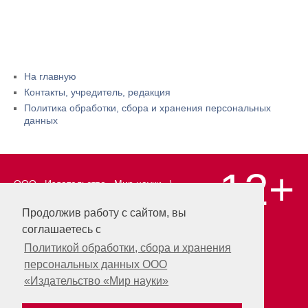
На главную
Контакты, учредитель, редакция
Политика обработки, сбора и хранения персональных
данных
12+
ООО «Издательство «Мир науки» \
«Publishing company «World of science»,
LLC Материалы, размещенные на сайте,
Продолжив работу с сайтом, вы
охраняются Законом о защите авторских
соглашаетесь с
прав. Публикация любых материалов
этого сайта запрещена без
Политикой обработки, сбора и хранения
предварительного согласования с
персональных данных ООО
издательством. Авторские права на
«Издательство «Мир науки»
размещенные на сайте научные
публикации принадлежат их авторам.
Разработка и поддержка сайта —