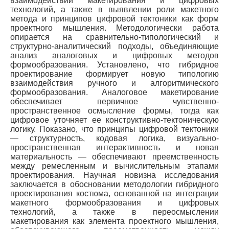
взаимодействии макетирования и цифровых
технологий, а также в выявлении роли макетного
метода и принципов цифровой тектоники как форм
проектного мышления. Методологически работа
опирается на сравнительно-типологический и
структурно-аналитический подходы, объединяющие
анализ аналоговых и цифровых методов
формообразования. Установлено, что гибридное
проектирование формирует новую типологию
взаимодействия ручного и алгоритмического
формообразования. Аналоговое макетирование
обеспечивает первичное чувственно-
пространственное осмысление формы, тогда как
цифровое уточняет ее конструктивно-тектоническую
логику. Показано, что принципы цифровой тектоники
— структурность, кодовая логика, визуально-
пространственная интерактивность и новая
материальность — обеспечивают преемственность
между ремесленным и вычислительным этапами
проектирования. Научная новизна исследования
заключается в обосновании методологии гибридного
проектирования костюма, основанной на интеграции
макетного формообразования и цифровых
технологий, а также в переосмыслении
макетирования как элемента проектного мышления,