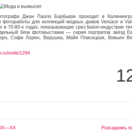
-фотографа Джан Паоло Барбьери проходит в Калинингр
 фотоработы для коллекций модных домов Versace и Vale
ые в 70-80-х годах, показывающие срез fasion-индустрии тех
дельный блок фотовыставки — серия портретов звёзд Е
рн, Софи Лорен, Верушка, Майя Плисецкая, Вивьен Ве
m.ru/node/1294
1
ХIХ—ХХ
Разсадникъ 