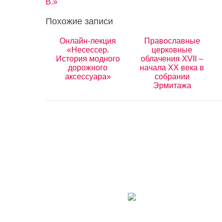
В.»
Похожие записи
Онлайн-лекция
Православные
«Несессер.
церковные
История модного
облачения XVII –
дорожного
начала ХХ века в
аксессуара»
собрании
Эрмитажа