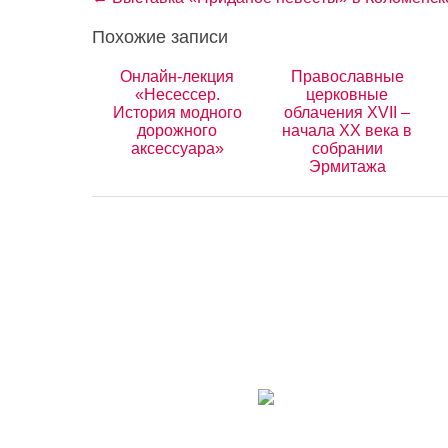
Похожие записи
Онлайн-лекция
Православные
«Несессер.
церковные
История модного
облачения XVII –
дорожного
начала ХХ века в
аксессуара»
собрании
Эрмитажа