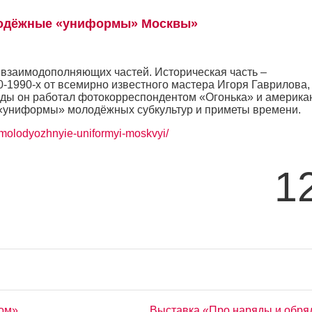
одёжные «униформы» Москвы»
о взаимодополняющих частей. Историческая часть –
1990-х от всемирно известного мастера Игоря Гаврилова,
годы он работал фотокорреспондентом «Огонька» и америка
 «униформы» молодёжных субкультур и приметы времени.
/molodyozhnyie-uniformyi-moskvyi/
1
ом»
Выставка «Про наряды и обр