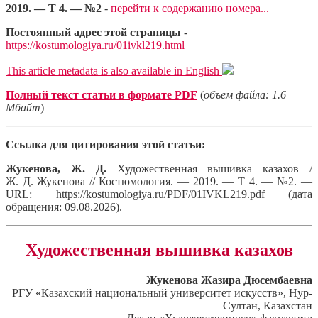
2019. — Т 4. — №2
-
перейти к содержанию номера...
Постоянный адрес этой страницы
-
https://kostumologiya.ru/01ivkl219.html
This article metadata is also available in English
Полный текст статьи в формате PDF
(
объем файла: 1.6
Мбайт
)
Ссылка для цитирования этой статьи:
Жукенова, Ж. Д.
Художественная вышивка казахов /
Ж. Д. Жукенова // Костюмология. — 2019. — Т 4. — №2. —
URL: https://kostumologiya.ru/PDF/01IVKL219.pdf (дата
обращения: 09.08.2026).
Художественная вышивка казахов
Жукенова Жазира Дюсембаевна
РГУ «Казахский национальный университет искусств», Нур-
Султан, Казахстан