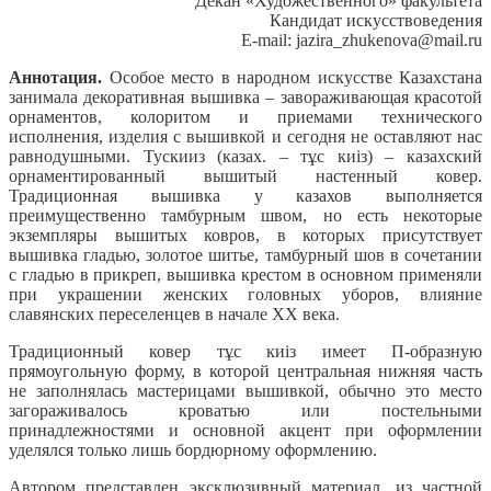
Декан «Художественного» факультета
Кандидат искусствоведения
E-mail: jazira_zhukenova@mail.ru
Аннотация.
Особое место в народном искусстве Казахстана
занимала декоративная вышивка – завораживающая красотой
орнаментов, колоритом и приемами технического
исполнения, изделия с вышивкой и сегодня не оставляют нас
равнодушными. Тускииз (казах. – тұс киіз) – казахский
орнаментированный вышитый настенный ковер.
Традиционная вышивка у казахов выполняется
преимущественно тамбурным швом, но есть некоторые
экземпляры вышитых ковров, в которых присутствует
вышивка гладью, золотое шитье, тамбурный шов в сочетании
с гладью в прикреп, вышивка крестом в основном применяли
при украшении женских головных уборов, влияние
славянских переселенцев в начале ХХ века.
Традиционный ковер тұс киіз имеет П-образную
прямоугольную форму, в которой центральная нижняя часть
не заполнялась мастерицами вышивкой, обычно это место
загораживалось кроватью или постельными
принадлежностями и основной акцент при оформлении
уделялся только лишь бордюрному оформлению.
Автором представлен эксклюзивный материал, из частной