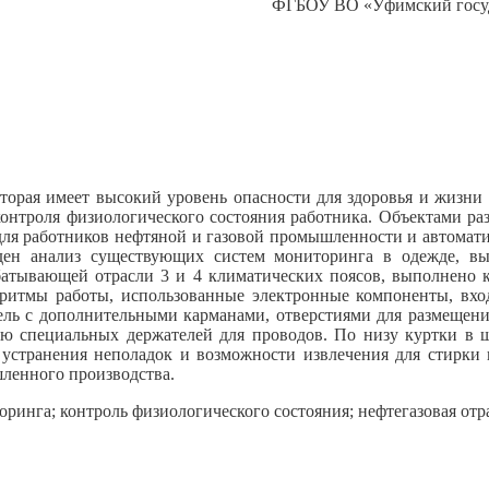
ФГБОУ ВО «Уфимский госуда
орая имеет высокий уровень опасности для здоровья и жизни 
онтроля физиологического состояния работника. Объектами раз
для работников нефтяной и газовой промышленности и автома
ден анализ существующих систем мониторинга в одежде, в
батывающей отрасли 3 и 4 климатических поясов, выполнено 
горитмы работы, использованные электронные компоненты, вхо
ель с дополнительными карманами, отверстиями для размещения
ю специальных держателей для проводов. По низу куртки в шв
, устранения неполадок и возможности извлечения для стирки
шленного производства.
ринга; контроль физиологического состояния; нефтегазовая отр