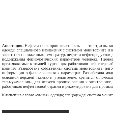
Аннотация.
Нефтегазовая промышленность — это отрасль, кот
одежды специального назначения с системой мониторинга и к
защиты от пониженных температур, нефти и нефтепродуктов 
поддержания физиологических параметров человека. Прове
предъявляемые к зимней куртке для работников нефтеперера
изделия. Разработана собственная система мониторинга, ал
информации о физиологических параметрах. Разработана мод
основной верхней тканью и утеплителем, крепится с помощь
тесьму-«молния», для легкого проникновения к электронике
работников нефтегазовой отрасли и рекомендована для промы
Ключевые слова:
«умная» одежда; спецодежда; система монито