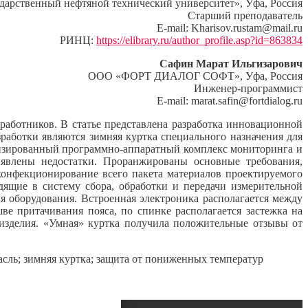
рственный нефтяной технический университет», Уфа, Россия
Старший преподаватель
E-mail: Kharisov.rustam@mail.ru
РИНЦ:
https://elibrary.ru/author_profile.asp?id=863834
Сафин Марат Ильгизарович
ООО «ФОРТ ДИАЛОГ СОФТ», Уфа, Россия
Инженер-программист
E-mail: marat.safin@fortdialog.ru
работников. В статье представлена разработка инновационной
работки являются зимняя куртка специального назначения для
тизированный программно-аппаратный комплекс мониторинга и
ыявлены недостатки. Проранжированы основные требования,
конфекционирование всего пакета материалов проектируемого
дящие в систему сбора, обработки и передачи измерительной
 оборудования. Встроенная электроника располагается между
е притачивания пояса, по спинке располагается застежка на
 изделия. «Умная» куртка получила положительные отзывы от
асль; зимняя куртка; защита от пониженных температур