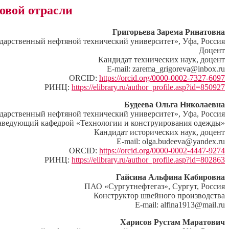
овой отрасли
Григорьева Зарема Ринатовна
рственный нефтяной технический университет», Уфа, Россия
Доцент
Кандидат технических наук, доцент
E-mail: zarema_grigoreva@inbox.ru
ORCID:
https://orcid.org/0000-0002-7327-6097
РИНЦ:
https://elibrary.ru/author_profile.asp?id=850927
Будеева Ольга Николаевна
рственный нефтяной технический университет», Уфа, Россия
аведующий кафедрой «Технологии и конструирования одежды»
Кандидат исторических наук, доцент
E-mail: olga.budeeva@yandex.ru
ORCID:
https://orcid.org/0000-0002-4447-9274
РИНЦ:
https://elibrary.ru/author_profile.asp?id=802863
Гайсина Альфина Кабировна
ПАО «Сургутнефтегаз», Сургут, Россия
Конструктор швейного производства
E-mail: alfina1913@mail.ru
Харисов Рустам Маратович