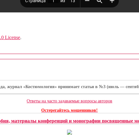
.0 License
.
ода, журнал «Костюмология» принимает статьи в №3 (июль — сентябрь
Ответы на часто задаваемые вопросы авторов
Остерегайтесь мошенников!
обия, материалы конференций и монографии посвященные мо