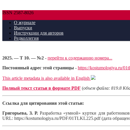
ISSN 2587-8026
О журнале
Выпуски
Инструкции для авторов
Редколлегия
2025. — Т 10. — №2
-
перейти к содержанию номера...
Постоянный адрес этой страницы
-
https://kostumologiya.ru/01t
This article metadata is also available in English
Полный текст статьи в формате PDF
(
объем файла: 819.8 Кб
Ссылка для цитирования этой статьи:
Григорьева, З. Р.
Разработка «умной» куртки для работников 
URL: https://kostumologiya.ru/PDF/01TLKL225.pdf (дата обращени