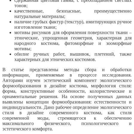
сдержанная цветовая гамма, с преобладанием светлых
тонов;
качественные, безопасные, преимущественно
натуральные материалы;
наличие грубых фактур (текстур), имитирующих ручное
изготовление ткани;
мотивы рисунков для оформления поверхности ткани –
этнические, упрощенная геометрия, характерная для
народного костюма, фитоморфные и зооморфные
мотивы;
обилие ручных работ, вышивок, плетений, также
характерных для этнических костюмов.
В статье представлены методы сбора и обработки
информации, применяемые в процессе исследования.
Авторами изучен эстетический компонент экологического
формообразования в дизайне костюма, морфология стиля:
форма, конструктивные особенности, колористические и
орнаментальные решения. На основе полученных данных
выявлены концепции формообразования: естественности и
индивидуальности. Дано рабочее определение экологического
стиля в дизайне современного костюма, как стиля
современной моды, стремящегося к обеспечению
максимального физического, психологического и
эстетического комфорта.