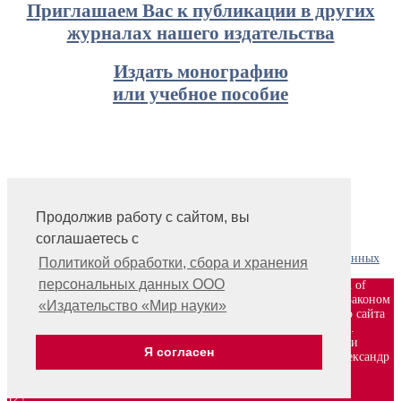
Приглашаем Вас к публикации в других
журналах нашего издательства
Издать монографию
или учебное пособие
Продолжив работу с сайтом, вы
На главную
соглашаетесь с
Контакты, учредитель, редакция
Политика обработки, сбора и хранения персональных данных
Политикой обработки, сбора и хранения
персональных данных ООО
ООО «Издательство «Мир науки» \ «Publishing company «World of
science», LLC Материалы, размещенные на сайте, охраняются Законом
«Издательство «Мир науки»
о защите авторских прав. Публикация любых материалов этого сайта
запрещена без предварительного согласования с издательством.
Авторские права на размещенные на сайте научные публикации
Я согласен
принадлежат их авторам. Разработка и поддержка сайта — Александр
Павлов, pavlov@mir-nauki.com
12+