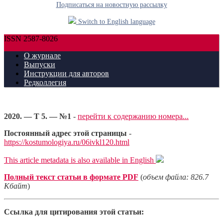
Подписаться на новостную рассылку
Switch to English language
ISSN 2587-8026
О журнале
Выпуски
Инструкции для авторов
Редколлегия
2020. — Т 5. — №1
-
перейти к содержанию номера...
Постоянный адрес этой страницы
-
https://kostumologiya.ru/06ivkl120.html
This article metadata is also available in English
Полный текст статьи в формате PDF
(
объем файла: 826.7
Кбайт
)
Ссылка для цитирования этой статьи: