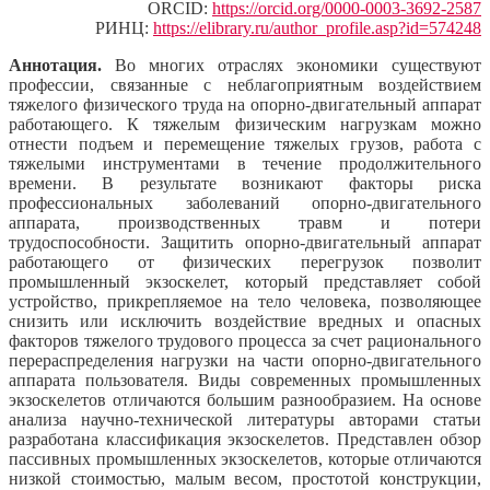
ORCID:
https://orcid.org/0000-0003-3692-2587
РИНЦ:
https://elibrary.ru/author_profile.asp?id=574248
Аннотация.
Во многих отраслях экономики существуют
профессии, связанные с неблагоприятным воздействием
тяжелого физического труда на опорно-двигательный аппарат
работающего. К тяжелым физическим нагрузкам можно
отнести подъем и перемещение тяжелых грузов, работа с
тяжелыми инструментами в течение продолжительного
времени. В результате возникают факторы риска
профессиональных заболеваний опорно-двигательного
аппарата, производственных травм и потери
трудоспособности. Защитить опорно-двигательный аппарат
работающего от физических перегрузок позволит
промышленный экзоскелет, который представляет собой
устройство, прикрепляемое на тело человека, позволяющее
снизить или исключить воздействие вредных и опасных
факторов тяжелого трудового процесса за счет рационального
перераспределения нагрузки на части опорно-двигательного
аппарата пользователя. Виды современных промышленных
экзоскелетов отличаются большим разнообразием. На основе
анализа научно-технической литературы авторами статьи
разработана классификация экзоскелетов. Представлен обзор
пассивных промышленных экзоскелетов, которые отличаются
низкой стоимостью, малым весом, простотой конструкции,