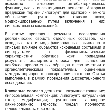
возможно включение антибактериальных,
фунгицидных и инсектицидных веществ. Авторами
предложен термин липогрунт для краткого и емкого
обозначения грунтов для отделки кожи,
модифицированных путем включения в них
липосомальных композиций.
В статье приведены результаты исследования
реологических свойств отделочных составов, как
исходных, так и модифицированных; выявлено и
описано влияние обработки исходными составами и
липогрунтами на физико-механические
характеристики образцов кожи; приведены
результаты экспертного опроса для выявления
наиболее приоритетных образцов в соответствии с
органолептическими показателями, оцененные
методом априорного ранжирования факторов. Статья
выполнена в рамках проведения диссертационного
исследования.
Ключевые слова:
отделка кож; покрывное крашение;
липосомальная композиция; липогрунт; натуральная
кожа; модификация; грунтование; априорное
ранжирование; вязкость; предел прочности;
гидрофильность; жесткость