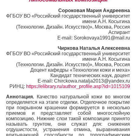
Сороковая Мария Андреевна
ФГБОУ ВО «Российский государственный университет
имени А.Н. Косыгина
(Технологии. Дизайн. Искусство)», Москва, Россия
Аспирант
E-mail: Sorokovaya1991@mail.ru
Чиркова Наталья Алексеевна
ФГБОУ ВО «Российский государственный университет
имени А.Н. Косыгина
(Технологии. Дизайн. Искусство)», Москва, Россия
Доцент кафедры «Технологии кожи и меха»
Кандидат технических наук, доцент
E-mail: Chirckowa.natalja2013@yandex.ru
РИНЦ:
https://elibrary.ru/author_profile.asp?id=1015109
Аннотация.
Качество натуральной кожи во многом
определяется на этапе отделки. Отделочное покрытие
при покрывном крашении формируется в несколько
приемов и представляет собой многослойную
композицию. Нижние слои такой композиции принято
называть грунтом, они служат для: снижения
отдушистости, устранения отмина, выравнивания
впитывающей способности по топографическим