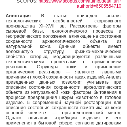
SCOPUS:
https://www.scopus.com/authid/detail.url?
authorId=6505554710
Аннотация.
В статье приведен анализ
технологических особенностей скорняжного
производства XI–XVIII вв. Рассмотрены факторы
сырьевой базы, технологического процесса и
географического положения, влияющие на состояние
сохранности археологического объекта из
натуральной кожи. Данные объекты имеют
волокнистую структуру, физико-механические
свойства которых, модифицируются различными
технологическими процессами с применением
реактивов. Структура кожи и применение
органических реактивов — являются главными
причинами плохой сохранности таких изделий. Анализ
приведенных данных позволяет учитывать при
описании состояния сохранности археологического
объекта из натуральной кожи факторы бытования в
процессе превращения шкуры животного в готовое
изделие. В современной научной реставрации для
описания состояния сохранности памятника из кожи
основой является — органолептический метод.
Однако, описание атрибуции изделия и его
применения в бытовой сфере, согласно датировкам