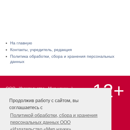
На главную
Контакты, учредитель, редакция
Политика обработки, сбора и хранения персональных
данных
12+
ООО «Издательство «Мир науки» \
«Publishing company «World of science»,
LLC Материалы, размещенные на сайте,
Продолжив работу с сайтом, вы
охраняются Законом о защите авторских
соглашаетесь с
прав. Публикация любых материалов
этого сайта запрещена без
Политикой обработки, сбора и хранения
предварительного согласования с
персональных данных ООО
издательством. Авторские права на
«Издательство «Мир науки»