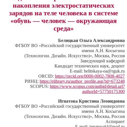
накопления электростатических
зарядов на теле человека в системе
«обувь — человек — окружающая
среда»
Белицкая Ольга Александровна
ФГБОУ ВО «Российский государственный университет
имени А.Н. Косыгина
(Технологии. Дизайн. Искусство)», Москва, Россия
Заведующий кафедрой
Кандидат технических наук, доцент
E-mail: belitskaya-oa@rguk.ru
ORCID:
https://orcid.org/0000-0002-7808-4027
РИНЦ:
https://elibrary.ru/author_profile.asp?id=673248
SCOPUS:
https://www.scopus.com/authid/detail.url?
authorId=57750175300
Игнатова Кристина Леонидовна
ФГБОУ ВО «Российский государственный университет
имени А.Н. Косыгина
(Технологии. Дизайн. Искусство)», Москва, Россия
Аспирант
E-mail: ignatovakl@mail.ru