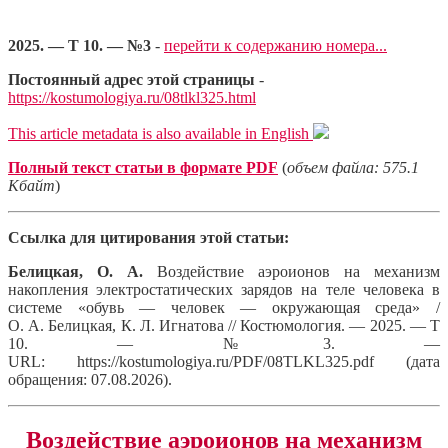
2025. — Т 10. — №3
-
перейти к содержанию номера...
Постоянный адрес этой страницы
-
https://kostumologiya.ru/08tlkl325.html
This article metadata is also available in English
Полный текст статьи в формате PDF
(
объем файла: 575.1
Кбайт
)
Ссылка для цитирования этой статьи:
Белицкая, О. А.
Воздействие аэроионов на механизм
накопления электростатических зарядов на теле человека в
системе «обувь — человек — окружающая среда» /
О. А. Белицкая, К. Л. Игнатова // Костюмология. — 2025. — Т
10. — №3. —
URL: https://kostumologiya.ru/PDF/08TLKL325.pdf (дата
обращения: 07.08.2026).
Воздействие аэроионов на механизм