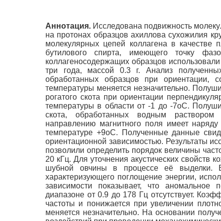
Аннотация.
Исследована подвижность молекул
на протонах образцов ахиллова сухожилия кру
молекулярных цепей коллагена в качестве п
бутилового спирта, имеющего точку фа
коллагеносодержащих образцов использовали 
три года, массой 0.3 г. Анализ полученн
обработанных образцов при ориентации, 
температуры меняется незначительно. Полуши
рогатого скота при ориентации перпендикул
температуры в области от -1 до -7оС. Полуш
скота, обработанных водным раствором т
направлению магнитного поля имеет наряду 
температуре +9оС. Полученные данные свиде
ориентационной зависимостью. Результаты ис
позволили определить порядок величины часто
20 кГц. Для уточнения акустических свойств 
шубной овчины в процессе её выделки. В 
характеризующего поглощение энергии, испо
зависимости показывает, что аномальное 
диапазоне от 0.9 до 178 Гц отсутствует. Коэ
частоты и понижается при увеличении плотн
меняется незначительно. На основании получ