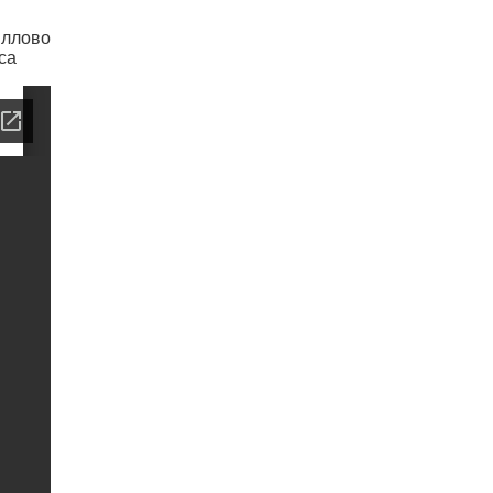
иллово
са