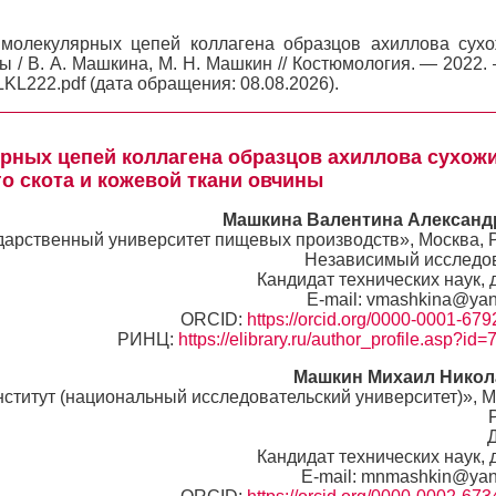
молекулярных цепей коллагена образцов ахиллова сух
ы / В. А. Машкина, М. Н. Машкин // Костюмология. — 2022. 
LKL222.pdf (дата обращения: 08.08.2026).
рных цепей коллагена образцов ахиллова сухож
го скота и кожевой ткани овчины
Машкина Валентина Александ
арственный университет пищевых производств», Москва, 
Независимый исследо
Кандидат технических наук, 
E-mail: vmashkina@yan
ORCID:
https://orcid.org/0000-0001-67
РИНЦ:
https://elibrary.ru/author_profile.asp?id
Машкин Михаил Никол
титут (национальный исследовательский университет)», М
Кандидат технических наук, 
E-mail: mnmashkin@yan