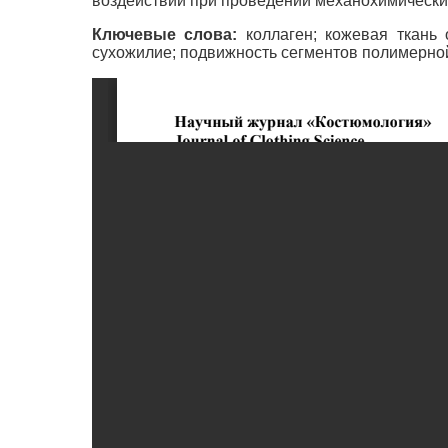
воздействий при проведении механохимических
Ключевые слова:
коллаген; кожевая ткань 
сухожилие; подвижность сегментов полимерной