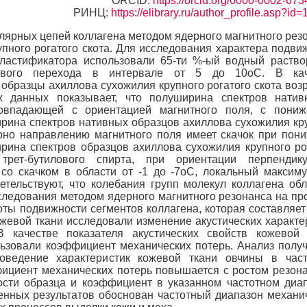
ORCID:
https://orcid.org/0000-0002-67
РИНЦ:
https://elibrary.ru/author_profile.asp?id
ярных цепей коллагена методом ядерного магнитного рез
пного рогатого скота. Для исследования характера подви
ластификатора использовали 65-ти %-ый водный раство
зового перехода в интервале от 5 до 10оС. В кач
образцы ахиллова сухожилия крупного рогатого скота воз
ых данных показывает, что полуширина спектров нати
совпадающей с ориентацией магнитного поля, с пони
рина спектров нативных образцов ахиллова сухожилия кр
ярно направлению магнитного поля имеет скачок при пон
ирина спектров образцов ахиллова сухожилия крупного ро
рет-бутилового спирта, при ориентации перпендику
со скачком в области от -1 до -7оС, локальный максим
тельствуют, что колебания групп молекул коллагена об
следования методом ядерного магнитного резонанса на пр
ты подвижности сегментов коллагена, которая составляет
кожевой ткани исследовали изменение акустических характе
качестве показателя акустических свойств кожевой 
льзовали коэффициент механических потерь. Анализ полу
поведение характеристик кожевой ткани овчины в час
ффициент механических потерь повышается с ростом резон
ости образца и коэффициент в указанном частотном диа
енных результатов обоснован частотный диапазон механи