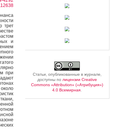
34-4292
=112638
онанса
жности
р трет
естве
растом
вных и
жением
упного
ижении
гатого
лярно
ум при
Статьи, опубликованные в журнале,
ладают
доступны по
лицензии Creative
отонах
Commons «Attribution» («Атрибуция»)
 около
4.0 Всемирная
.
ристик
ткани,
ченной
тотном
ансной
пазоне
ческих