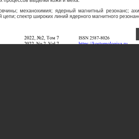
 процессов выделки кожи и меха.
овчины; механохимия; ядерный магнитный резонанс; ах
 цепи; спектр широких линий ядерного магнитного резонан