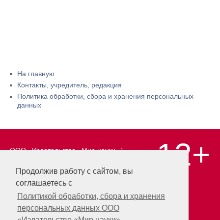
На главную
Контакты, учредитель, редакция
Политика обработки, сбора и хранения персональных
данных
12+
ООО «Издательство «Мир науки» \
«Publishing company «World of science»,
LLC Материалы, размещенные на сайте,
Продолжив работу с сайтом, вы
охраняются Законом о защите авторских
соглашаетесь с
прав. Публикация любых материалов
этого сайта запрещена без
Политикой обработки, сбора и хранения
предварительного согласования с
персональных данных ООО
издательством. Авторские права на
«Издательство «Мир науки»