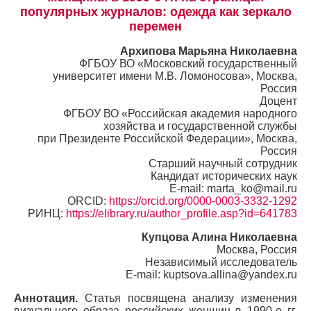
популярных журналов: одежда как зеркало
перемен
Архипова Марьяна Николаевна
ФГБОУ ВО «Московский государственный
университет имени М.В. Ломоносова», Москва,
Россия
Доцент
ФГБОУ ВО «Российская академия народного
хозяйства и государственной службы
при Президенте Российской Федерации», Москва,
Россия
Старший научный сотрудник
Кандидат исторических наук
E-mail: marta_ko@mail.ru
ORCID:
https://orcid.org/0000-0003-3332-1292
РИНЦ:
https://elibrary.ru/author_profile.asp?id=641783
Купцова Алина Николаевна
Москва, Россия
Независимый исследователь
E-mail: kuptsova.allina@yandex.ru
Аннотация.
Статья посвящена анализу изменения
визуального образа российских женщин в 1990-е гг.