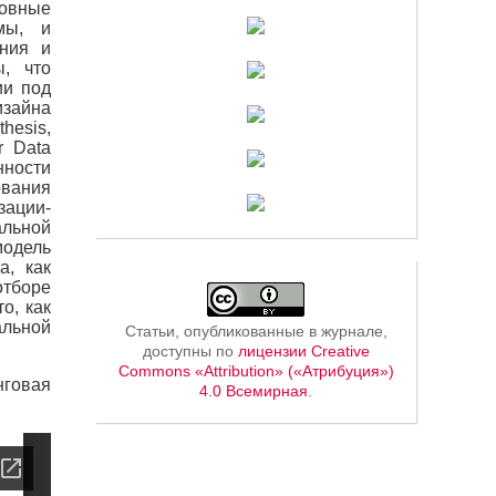
новные
мы, и
ения и
ы, что
ии под
зайна
hesis,
r Data
нности
ования
зации-
альной
одель
а, как
отборе
о, как
альной
Статьи, опубликованные в журнале,
доступны по
лицензии Creative
Commons «Attribution» («Атрибуция»)
нговая
4.0 Всемирная
.