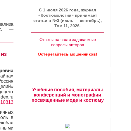
C 1 июля 2026 года, журнал
«Костюмология» принимает
статьи в №3 (июль — сентябрь),
нализа
Том 11, 2026.
2. —
Ответы на часто задаваемые
вопросы авторов
 из
Остерегайтесь мошенников!
оревна
зайна»
Россия
делий»
Учебные пособия, материалы
доцент
конференций и монографии
dex.ru
посвященные моде и костюму
=310313
личных
роль в
 любая
нными