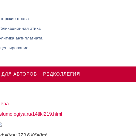
торские права
убликационная этика
литика антиплагиата
ецензирование
 ДЛЯ АВТОРОВ
РЕДКОЛЛЕГИЯ
ера...
ostumologiya.ru/14tlkl219.html
 файла: 373.6 Кбайт
)