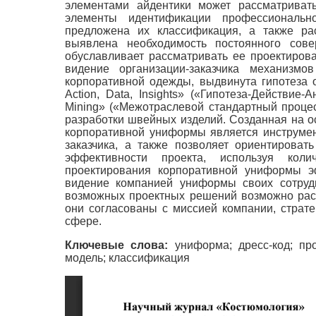
элементами айдентики может рассматриват
элементы идентификации профессиональ
предложена их классификация, а также р
выявлена необходимость постоянного сове
обуславливает рассматривать ее проектирова
видение организации-заказчика механизм
корпоративной одежды, выдвинута гипотеза 
Action, Data, Insights» («Гипотеза-Действие-
Mining» («Межотраслевой стандартный проце
разработки швейных изделий. Созданная на о
корпоративной униформы является инструмен
заказчика, а также позволяет ориентирова
эффективности проекта, используя коли
проектирования корпоративной униформы эф
видение компанией униформы своих сотрудн
возможных проектных решений возможно рассм
они согласованы с миссией компании, страт
сфере.
Ключевые слова:
униформа; дресс-код; про
модель; классификация