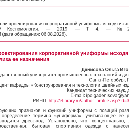
дели проектирования корпоративной униформы исходя из а
а // Костюмология. — 2019. — Т 4. — №
f (дата обращения: 06.08.2026).
проектирования корпоративной униформы исходя
лиза ее назначения
Денисова Ольга Иг
ударственный университет промышленных технологий и ди
Санкт-Петербург, 
цент кафедры «Конструирования и технологии швейных из
Кандидат технических наук, 
E-mail: ipolgadenisova@yan
РИНЦ:
http://elibrary.ru/author_profile.asp?id
рующих признаков и функций униформы с позиций раз
о определение термина «униформа», учитывающее ее 
вводится дресс-код. Установлено, что, концептуально,
водственная, бытовая, спортивная одежда с нанесе