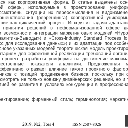
ься как корпоративная форма. В статье выделены ос
ной сферы, используемые в проектировании унифор
ассмотрены ситуации их переосмысления и видоизмен
ршенствования (ребрендинга) корпоративной униформ
ние как циклический процесс. Исходя из задачи адаптац
ов принятия решений в неформализованной сфере ди
о возможности интеграции маркетинговых моделей «Hypot
Аналитика-Выводы») и «Cross-Industry Standard Process fo
сс для исследования данных») и их адаптации под особе
снове указанных моделей теоретическая модель проектир
тарием для эффективной реализации требований органи
ть процесс разработки униформы на достижение максим
чественные показатели аналитики. Предложенная м
фективно отражает влияние такого проектного фактор
иков с позиций продвижения бизнеса, поскольку при 
отреть не только новизну дизайнерских решений, но и т
егией ее развития в условиях конкуренции в профессион
ектирование; фирменный стиль; терминология; маркети