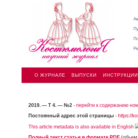
Ав
П
По
Р
О ЖУРНАЛЕ
ВЫПУСКИ
ИНСТРУКЦИИ
2019. — Т 4. — №2
-
перейти к содержанию ном
Постоянный адрес этой страницы
-
https://k
This article metadata is also available in English
Полный текст статьи в формате PDF
(
объем