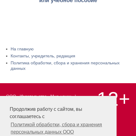
или учебное пособие
На главную
Контакты, учредитель, редакция
Политика обработки, сбора и хранения персональных
данных
12+
ООО «Издательство «Мир науки» \
«Publishing company «World of science»,
LLC Материалы, размещенные на сайте,
Продолжив работу с сайтом, вы
охраняются Законом о защите авторских
соглашаетесь с
прав. Публикация любых материалов
этого сайта запрещена без
Политикой обработки, сбора и хранения
предварительного согласования с
персональных данных ООО
издательством. Авторские права на