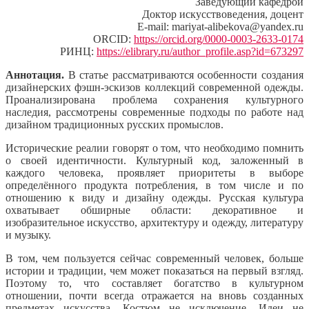
Заведующий кафедрой
Доктор искусствоведения, доцент
E-mail: mariyat-alibekova@yandex.ru
ORCID:
https://orcid.org/0000-0003-2633-0174
РИНЦ:
https://elibrary.ru/author_profile.asp?id=673297
Аннотация.
В статье рассматриваются особенности создания
дизайнерских фэшн-эскизов коллекций современной одежды.
Проанализирована проблема сохранения культурного
наследия, рассмотрены современные подходы по работе над
дизайном традиционных русских промыслов.
Исторические реалии говорят о том, что необходимо помнить
о своей идентичности. Культурный код, заложенный в
каждого человека, проявляет приоритеты в выборе
определённого продукта потребления, в том числе и по
отношению к виду и дизайну одежды. Русская культура
охватывает обширные области: декоративное и
изобразительное искусство, архитектуру и одежду, литературу
и музыку.
В том, чем пользуется сейчас современный человек, больше
истории и традиции, чем может показаться на первый взгляд.
Поэтому то, что составляет богатство в культурном
отношении, почти всегда отражается на вновь созданных
предметах искусства. Костюм не исключение. Идеи не