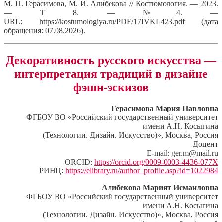
М. П. Герасимова, М. И. Алибекова // Костюмология. — 2023.
— Т 8. — №4. —
URL: https://kostumologiya.ru/PDF/17IVKL423.pdf (дата
обращения: 07.08.2026).
Декоративность русского искусства —
интерпретация традиций в дизайне
фэшн-эскизов
Герасимова Мария Павловна
ФГБОУ ВО «Российский государственный университет
имени А.Н. Косыгина
(Технологии. Дизайн. Искусство)», Москва, Россия
Доцент
E-mail: ger.m@mail.ru
ORCID:
https://orcid.org/0009-0003-4436-077X
РИНЦ:
https://elibrary.ru/author_profile.asp?id=1022984
Алибекова Марият Исмаиловна
ФГБОУ ВО «Российский государственный университет
имени А.Н. Косыгина
(Технологии. Дизайн. Искусство)», Москва, Россия