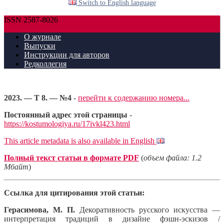
Switch to English language
ISSN 2587-8026
О журнале
Выпуски
Инструкции для авторов
Редколлегия
2023. — Т 8. — №4
-
перейти к содержанию номера...
Постоянный адрес этой страницы
-
https://kostumologiya.ru/17ivkl423.html
This article metadata is also available in English
Полный текст статьи в формате PDF
(
объем файла: 1.2
Мбайт
)
Ссылка для цитирования этой статьи:
Герасимова, М. П.
Декоративность русского искусства —
интерпретация традиций в дизайне фэшн-эскизов /