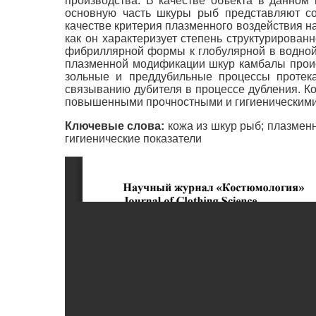
производства. В качестве объекта в данном
основную часть шкуры рыб представляют соб
качестве критерия плазменного воздействия н
как он характеризует степень структурирован
фибриллярной формы к глобулярной в водной 
плазменной модификации шкур камбалы происх
зольные и преддубильные процессы протек
связыванию дубителя в процессе дубления. К
повышенными прочностными и гигиеническими
Ключевые слова:
кожа из шкур рыб; плазменн
гигиенические показатели