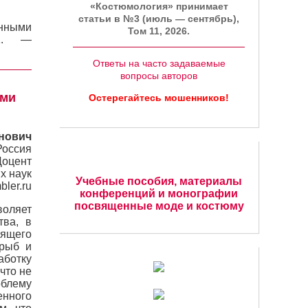
«Костюмология» принимает
статьи в №3 (июль — сентябрь),
анными
Том 11, 2026.
1. —
Ответы на часто задаваемые
вопросы авторов
ыми
Остерегайтесь мошенников!
нович
Россия
Доцент
х наук
Учебные пособия, материалы
bler.ru
конференций и монографии
посвященные моде и костюму
оляет
тва, в
оящего
 рыб и
аботку
что не
облему
нного