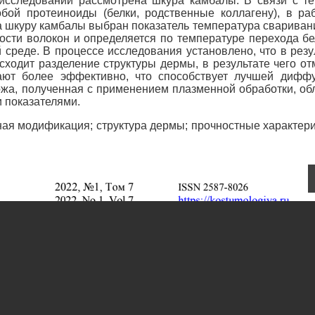
 исследовании рассмотрена шкура камбалы. В связи с те
ой протеиноиды (белки, родственные коллагену), в ра
а шкуру камбалы выбран показатель температура сваривани
ности волокон и определяется по температуре перехода бе
среде. В процессе исследования установлено, что в резу
одит разделение структуры дермы, в результате чего от
ают более эффективно, что способствует лучшей дифф
ожа, полученная с применением плазменной обработки, об
 показателями.
ая модификация; структура дермы; прочностные характери