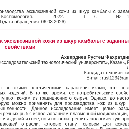
оизводства эксклюзивной кожи из шкур камбалы с зад
 // Костюмология. — 2022. — Т 7. — №
f (дата обращения: 06.08.2026).
а эксклюзивной кожи из шкур камбалы с заданн
свойствами
Ахвердиев Рустем Фахратди
следовательский технологический университет», Казань, 
Кандидат технически
E-mail: rust123@ram
высокими эстетическими характеристиками, что позв
ых изделий. В то же время, ее потребительские свойс
ступают кожам из традиционного сырья. Однако, до наст
торую можно применять для производства кож из шкур
мышленности. Данное исследование имеет целью разр
 и речных рыб с использованием плазменной модификации, 
 и изделий из нее, но и позволит решить экологическую пр
ывающей отрасли, которые станут сырьем для кожеве