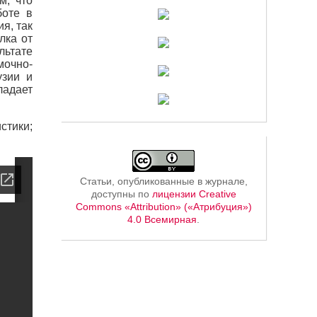
м, что
боте в
я, так
лка от
льтате
мочно-
узии и
ладает
стики;
Статьи, опубликованные в журнале,
доступны по
лицензии Creative
Commons «Attribution» («Атрибуция»)
4.0 Всемирная
.