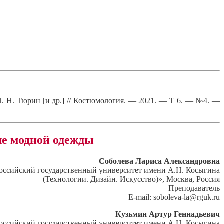
И. Н. Тюрин [и др.] // Костюмология. — 2021. — Т 6. — №4. —
ле модной одежды
Соболева Лариса Александровна
ссийский государственный университет имени А.Н. Косыгина
(Технологии. Дизайн. Искусство)», Москва, Россия
Преподаватель
E-mail: soboleva-la@rguk.ru
Кузьмин Артур Геннадьевич
ссийский государственный университет имени А.Н. Косыгина