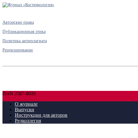
Авторские права
Публикационная этика
Политика антиплагиата
Рецензирование
ISSN 2587-8026
О журнале
Выпуски
Инструкции для авторов
Редколлегия