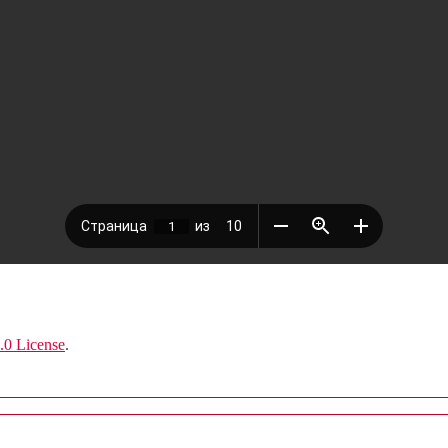
.0 License
.