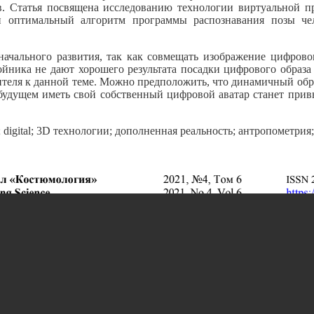
ов. Статья посвящена исследованию технологии виртуальной 
н оптимальный алгоритм программы распознавания позы чел
начального развития, так как совмещать изображение цифрово
йника не дают хорошего результата посадки цифрового образа
бителя к данной теме. Можно предположить, что динамичный об
удущем иметь свой собственный цифровой аватар станет прив
 digital; 3D технологии; дополненная реальность; антропометр