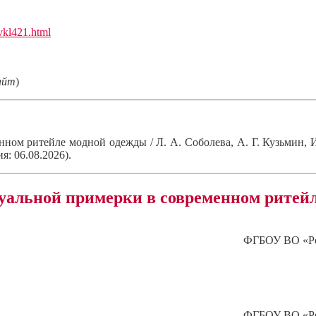
ivkl421.html
айт
)
ном ритейле модной одежды / Л. А. Соболева, А. Г. Кузьмин, 
я: 06.08.2026).
уальной примерки в современном ритей
ФГБОУ ВО «Ро
ФГБОУ ВО «Ро