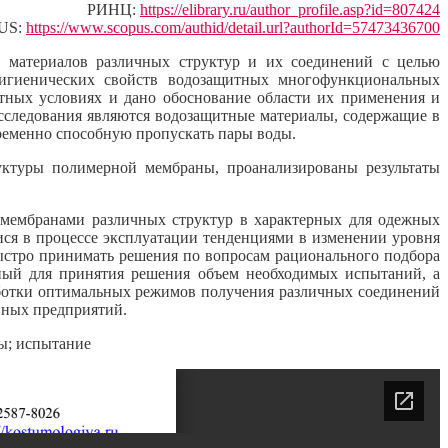
РИНЦ:
https://elibrary.ru/author_profile.asp?id=807424
US:
https://www.scopus.com/authid/detail.url?authorId=57473436700
 материалов различных структур и их соединений с целью
гигиенических свойств водозащитных многофункциональных
тных условиях и дано обоснование области их применения и
сследования являются водозащитные материалы, содержащие в
ременно способную пропускать пары воды.
уктуры полимерной мембраны, проанализированы результаты
 мембранами различных структур в характерных для одежных
ся в процессе эксплуатации тенденциями в изменении уровня
ыстро принимать решения по вопросам рационального подбора
чный для принятия решения объем необходимых испытаний, а
аботки оптимальных режимов получения различных соединений
вных предприятий.
ды; испытание