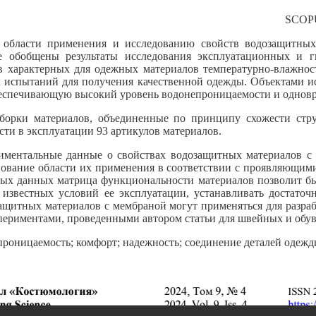
SCOP
 области применения и исследованию свойств водозащитных
е обобщены результаты исследования эксплуатационных и 
в характерных для одежных материалов температурно-влажнос
 испытаний для получения качественной одежды. Объектами и
обеспечивающую высокий уровень водонепроницаемости и однов
ыборки материалов, объединенные по принципу схожести стр
ти в эксплуатации 93 артикулов материалов.
иментальные данные о свойствах водозащитных материалов с
нование области их применения в соответствии с проявляющими
ьных данных матрица функциональности материалов позволит б
 известных условий ее эксплуатации, устанавливать достато
озащитных материалов с мембраной могут применяться для разр
периментами, проведенными автором статьи для швейных и обу
проницаемость; комфорт; надежность; соединение деталей одеж