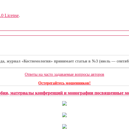
.0 License
.
ода, журнал «Костюмология» принимает статьи в №3 (июль — сентябрь
Ответы на часто задаваемые вопросы авторов
Остерегайтесь мошенников!
обия, материалы конференций и монографии посвященные мо