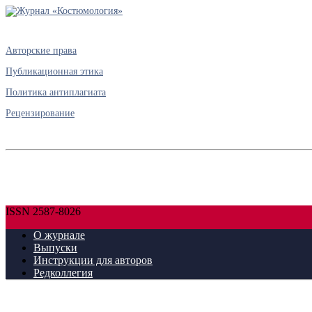
Авторские права
Публикационная этика
Политика антиплагиата
Рецензирование
ISSN 2587-8026
О журнале
Выпуски
Инструкции для авторов
Редколлегия