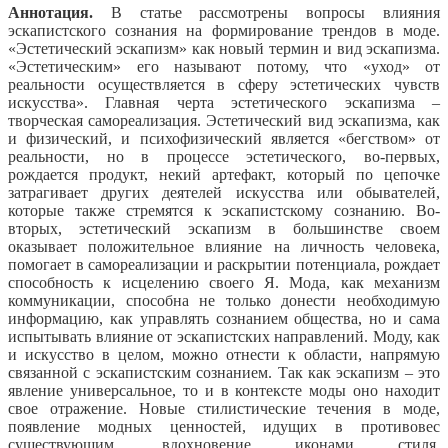
Аннотация.
В статье рассмотрены вопросы влияния
эскапистского сознания на формирование трендов в моде.
«Эстетический эскапизм» как новый термин и вид эскапизма.
«Эстетическим» его называют потому, что «уход» от
реальности осуществляется в сферу эстетических чувств
искусства». Главная черта эстетического эскапизма –
творческая самореализация. Эстетический вид эскапизма, как
и физический, и психофизический является «бегством» от
реальности, но в процессе эстетического, во-первых,
рождается продукт, некий артефакт, который по цепочке
затрагивает других деятелей искусства или обывателей,
которые также стремятся к эскапистскому сознанию. Во-
вторых, эстетический эскапизм в большинстве своем
оказывает положительное влияние на личность человека,
помогает в самореализации и раскрытии потенциала, рождает
способность к исцелению своего Я. Мода, как механизм
коммуникации, способна не только донести необходимую
информацию, как управлять сознанием общества, но и сама
испытывать влияние от эскапистских направлений. Моду, как
и искусство в целом, можно отнести к области, напрямую
связанной с эскапистским сознанием. Так как эскапизм – это
явление универсальное, то и в контексте моды оно находит
свое отражение. Новые стилистические течения в моде,
появление модных ценностей, идущих в противовес
существующим, вдохновение иконами стиля,