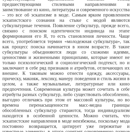
предшествующими стилевыми направлениями и
заимствование из кино, литературы и современного искусства
– это все об эскапизме в моде. Самым ярким проявлением
эскапистского сознания на стыке с модой являются
субкультурные течения. Появление субкультур, прежде всего,
связано с поиском идентичности индивида на этапе
формирования его Я, то есть становления личности. Чаще
всего, употребляется термин «молодежная субкультура», так
как процесс поиска начинается в юном возрасте. В такие
субкультуры объединяются люди со схожими идеями,
ценностями и жизненными принципами, которые имеют не
только психологический и социологический подтекст, но и
заключают в себе ряд признаков и атрибутов, отличающих их
внешне. К таковым можно отнести одежду, аксессуары,
прическу, макияж, лексику, манеру поведения и стиль жизни в
целом, а также музыкальные, литературные или кино
предпочтения. Современная культура может сочетать в себе
атрибуты разных субкультур, либо существовать обособленно,
выгодно отличаясь при этом от массовой культуры, но во
времена перенасыщенности масс-медиа границы
обособленных субкультур стираются, тогда индивидуализм
находится в особенной ценности. Можно считать, что
эскапистские направления в моде неизбежны, поскольку мода
постоянно возвращается, цитирует уже пережитые и
известные элементы, в итоге сочетает одновременно разные