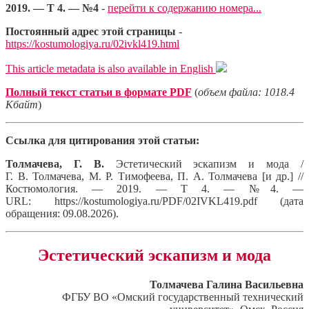
2019. — Т 4. — №4
-
перейти к содержанию номера...
Постоянный адрес этой страницы
-
https://kostumologiya.ru/02ivkl419.html
This article metadata is also available in English
Полный текст статьи в формате PDF
(
объем файла: 1018.4
Кбайт
)
Ссылка для цитирования этой статьи:
Толмачева, Г. В.
Эстетический эскапизм и мода /
Г. В. Толмачева, М. Р. Тимофеева, П. А. Толмачева [и др.] //
Костюмология. — 2019. — Т 4. — №4. —
URL: https://kostumologiya.ru/PDF/02IVKL419.pdf (дата
обращения: 09.08.2026).
Эстетический эскапизм и мода
Толмачева Галина Васильевна
ФГБУ ВО «Омский государственный технический