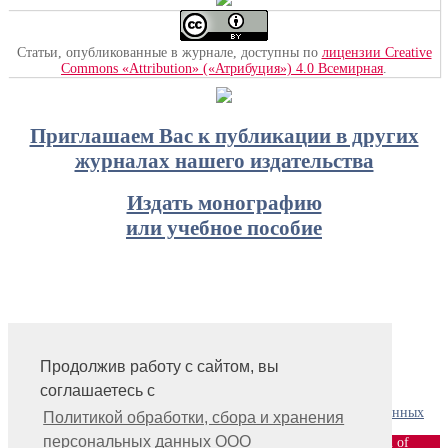
Статьи, опубликованные в журнале, доступны по
лицензии Creative
Commons «Attribution» («Атрибуция») 4.0 Всемирная
.
Приглашаем Вас к публикации в других
журналах нашего издательства
Издать монографию
или учебное пособие
Продолжив работу с сайтом, вы
На главную
соглашаетесь с
Контакты, учредитель, редакция
Политика обработки, сбора и хранения персональных данных
Политикой обработки, сбора и хранения
персональных данных ООО
ООО «Издательство «Мир науки» \ «Publishing company «World of